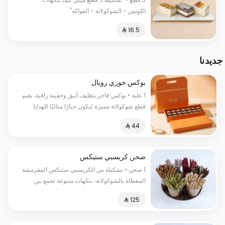
القرفة وبسبوسة الجوزاء"
اللوتس - الشوكولاتة - الفواكه"
جديدنا
بوكس جوري رويال
1 علبة • بوكس فاخر بتغليف أنيق وحقيبة راقية، يضم
قطع شوكولاتة مميزة ليكون خيارًا مثاليًا للهدايا
الفاخرة.
صحن كريسبي ستيكس
1 صحن • تشكيلة من الكريسبي ستيكس المقرمشة
المغطاة بالشوكولاتة، بنكهات متنوعة تجمع بين
الحلاوة والقرمشة في كل قطعة.