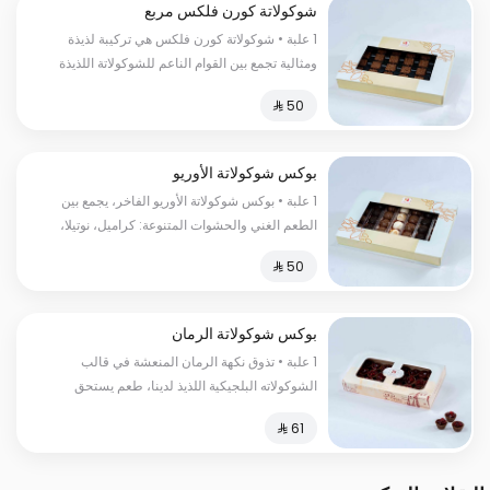
شوكولاتة كورن فلكس مربع
1 علبة • شوكولاتة كورن فلكس هي تركيبة لذيذة
ومثالية تجمع بين القوام الناعم للشوكولاتة اللذيذة
وقوة ونكهة الحبوب المحمصة.
بوكس شوكولاتة الأوريو
1 علبة • بوكس شوكولاتة الأوريو الفاخر، يجمع بين
الطعم الغني والحشوات المتنوعة: كراميل، نوتيلا،
بندق، وجوز الهند. مثالي للإهداء أو الاستمتاع به في
المناسبات المميزة.
بوكس شوكولاتة الرمان
1 علبة • تذوق نكهة الرمان المنعشة في قالب
الشوكولاته البلجيكية اللذيذ لدينا، طعم يستحق
التجربة السعرات الحرارية:١٥٠سعرة حرارية