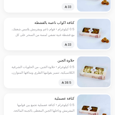
لقمة السعرات الحرارية :٢٦٠سعرة حرارية
كنافة اكواب ناعمة بالقشطة
0.5 كيلوغرام • قوام ناعم ومقرمش يلامس شغفك،
مع قشطة غنية تضفي لمسة من السحر على كل
لقمة السعرات الحرارية:٢٦٠سعرة حرارية
حلاوة الجبن
0.5 كيلوغرام • حلاوة الجبن، من الحلويات الشرقية
الكلاسيكية، تتميز بقوامها الطري ومذاقها المتوازن،
وتُقدّم بأسلوب يعبّر عن الأصالة. السعرات
الحرارية:١٥٠سعرة حرارية
كنافة عصملية
0.5 كيلوغرام • كنافة عصملية تجمع بين قوامها
المقرمش وداخلها الجبن المغطى بالجبنة المالحة،