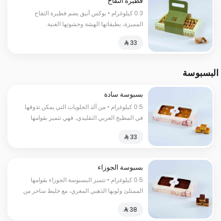
فطيرة التفاح
0.3 كيلوغرام • بوكس أنيق يضم فطيرة التفاح
المميزة، بطبقاتها الهشة وحشوتها الغنية.
البسبوسة
بسبوسة سادة
0.5 كيلوغرام • من ألذ الحلويات التي يمكن تذوقها
في المطبخ العربي التقليدي، فهي تتميز بقوامها
الناعم واللذيذ، وطعمها الحلو والمميز
بسبوسة الجوزاء
0.5 كيلوغرام • تتميز البسبوسة الجوزاء بقوامها
الممتلئ ولونها الذهبي المغري، مع خليط ساحر من
السكر الناعم والقطر الحلو الذي يمتزج برائحته
الزكية