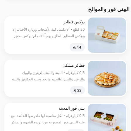
البيتي فور والموالح
بوكس فطاير
20 قطع • "لا تكتمل لمة الأصحاب وزيارة الأحباب إلا
ببوكس الفطاير الطازج يومياً الأحجام: بوكس صغير
20 قطعة | بوكس كبير 30 قطعة"
فطائر مشكل
0.5 كيلوغرام • اللبنة واللبنة بالزيتون والبوك
والزعتر والبيتزا والجبنة مالحة وجبنة العكاوي واللبنة
حارة والمكدوس والسبانخ السعرات
الحرارية:١٣٠سعرة حرارية
بيتي فور المدينة
0.5 كيلوغرام • لكل مناسبة لها طقوسها الخاصة، مع
علبة البيتي فور المصنوعة من الزبدة الشهية والسكر
الناعم، والبيض والطحين مع الحليب الطازج والكاكاو