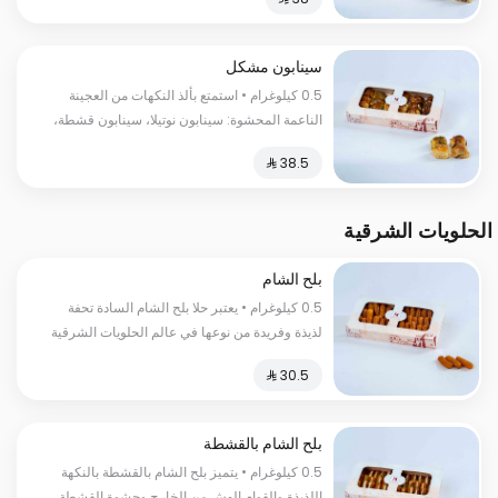
حرارية
سينابون مشكل
0.5 كيلوغرام • استمتع بألذ النكهات من العجينة
الناعمة المحشوة: سينابون نوتيلا، سينابون قشطة،
سينابون لوتس، سينابون فستق، وحلى الفقع
السعرات الحرارية:١٣٠سعرة حرارية
الحلويات الشرقية
بلح الشام
0.5 كيلوغرام • يعتبر حلا بلح الشام السادة تحفة
لذيذة وفريدة من نوعها في عالم الحلويات الشرقية
السعرات الحرارية:٢٥٠ سعرة حرارية
بلح الشام بالقشطة
0.5 كيلوغرام • يتميز بلح الشام بالقشطة بالنكهة
اللذيذة والقوام الهش من الخارج وحشوة القشطة