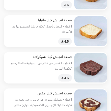
قطعة انجلش كيك فانيليا
1 قطع • انتعش بأفضل كعكة فانيليا لتستمتع بها مع
الأصدقاء
قطعة انجلش كيك شوكولاتة
1 قطع • انغمس في عالم من الشوكولاتة الفاخرة مع
كعكتنا الفريدة
قطعة انجلش كيك مكس
1 قطع • تشكيلة متنوعة في قالب واحد، تجمع بين
نكهات الكيك الإنجليزي الكلاسيكية، بتوازن مثالي
يرضي مختلف الأذواق في كل قطعة.