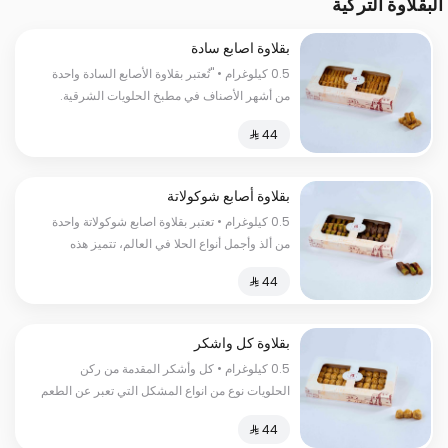
البقلاوة التركية
بقلاوة اصابع سادة
0.5 كيلوغرام • "تُعتبر بقلاوة الأصابع السادة واحدة
من أشھر الأصناف في مطبخ الحلویات الشرقیة.
تتألف بقلاوة الأصابع السادة من طبقات رقیقة من
عجینة البقلاوة الھشة، محشوة بأفضل أنواع الكاجو،
مغطسة بالقطر لتعطي طعم الحلاوة المثالي."
السعرات الحراریة: 150 سعرة حراریة
بقلاوة أصابع شوكولاتة
0.5 كيلوغرام • تعتبر بقلاوة اصابع شوكولاتة واحدة
من ألذ وأجمل أنواع الحلا في العالم، تتميز هذه
البقلاوة بالتوازن المثالي بين حلاوة الشوكولاتة وقوام
العجينة الهشة السعرات الحرارية:٢٦٠سعرة حرارية
بقلاوة كل واشكر
0.5 كيلوغرام • كل وأشكر المقدمة من ركن
الحلويات نوع من انواع المشكل التي تعبر عن الطعم
الأصيل والجودة العالية المحشوة بالفستق الحلبي
اللذيذ السعرات الحرارية:١٥٠سعرة حرارية