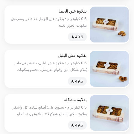
بقلاوة عين الجمل
0.5 كيلوغرام • بقلاوة عين الجمل حلا فاخر ومقرمش
بنكهات الجوز الغنية.
بقلاوة عش البلبل
0.5 كيلوغرام • بقلاوة عش البلبل، حلا شرقي فاخر
يُقدّم بشكل أنيق وقوام مقرمش، محشو بمكونات
غنية بطابع تقليدي. السعرات الحرارية:١٥٠ سعرة
حرارية
بقلاوة مشكلة
0.5 كيلوغرام • يحتوي على: أصابع سادة، كل واشكر،
بقلاوة سكين، أصابع شوكولاتة، بقلاوة وردة، أصابع
فستق، عش البلبل. السعرات الحرارية:١٨٠ سعرة
حرارية