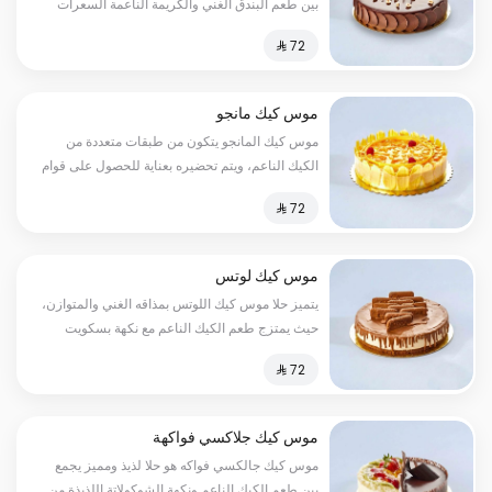
بين طعم البندق الغني والكريمة الناعمة السعرات
الحرارية:٢٥٠سعرة حرارية
موس كيك مانجو
موس كيك المانجو يتكون من طبقات متعددة من
الكيك الناعم، ويتم تحضيره بعناية للحصول على قوام
مثالي، ولكن السر الحقيقي لموس كيك المانجا
يكمن في طبقة الفاكهة الطازجة والعصيرية من
المانجا السعرات الحرارية:٢٥٠سعرة حرارية
موس كيك لوتس
يتميز حلا موس كيك اللوتس بمذاقه الغني والمتوازن،
حيث يمتزج طعم الكيك الناعم مع نكهة بسكويت
اللوتس اللذيذة لتخلق تجربة حسية لا تنسى السعرات
الحرارية:١٣٠سعرة حرارية
موس كيك جلاكسي فواكهة
موس كيك جالكسي فواكه هو حلا لذيذ ومميز يجمع
بين طعم الكيك الناعم ونكهة الشوكولاتة اللذيذة من