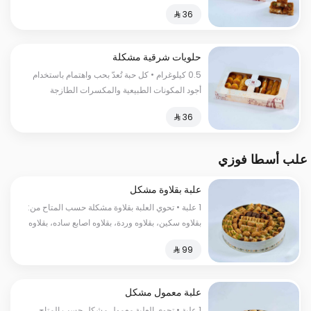
لتقدم لك طعما مميزا لا ينسى السعرات
الحراریة:300 سعرة حراریة
حلويات شرقية مشكلة
0.5 كيلوغرام • كل حبة تُعدّ بحب واهتمام باستخدام
أجود المكونات الطبيعية والمكسرات الطازجة
لتضمن لك تجربة مُبهرة تنشد كل حواسك
علب أسطا فوزي
علبة بقلاوة مشكل
1 علبة • تحوي العلبة بقلاوة مشكلة حسب المتاح من:
بقلاوه سكين، بقلاوه وردة، بقلاوه اصابع ساده، بقلاوه
اصابع فستق، بقلاوه عش البلبل، بقلاوه كل واشكر،
بقلاوه أصابع شوكولاتة، بقلاوه عين الجمل
علبة معمول مشكل
1 علبة • تحوي العلبة معمول مشكل حسب المتاح