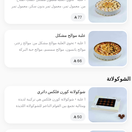
من: معمول تمر، معمول تمر بدون سكر، معمول تمر
ميني، معمول جوز
علبة موالح مشكل
1 علبة • تحوي العلبة موالح مشكل من: موالح زعتر،
موالح يانسون، موالح سمسم، موالح حبة البركة
الشوكولاتة
شوكولاتة كورن فلكس دائري
1 علبة • شوكولاتة كورن فلكس هي تركيبة لذيذة
ومثالية تجمع بين القوام الناعم للشوكولاتة اللذيذة
وقوة ونكهة الحبوب المحمصة.