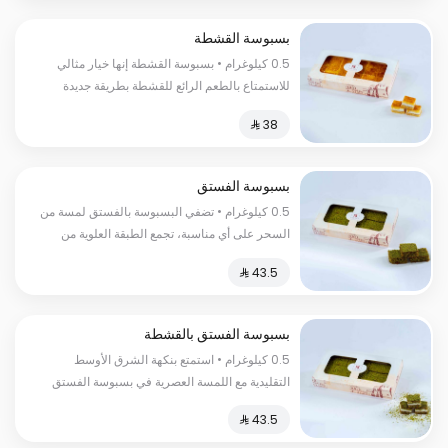
بسبوسة القشطة
0.5 كيلوغرام • بسبوسة القشطة إنها خيار مثالي
للاستمتاع بالطعم الرائع للقشطة بطريقة جديدة
ومبتكرة، فهي تمزج بين نعومة القشطة والطعم
الحلو المنعش
بسبوسة الفستق
0.5 كيلوغرام • تضفي البسبوسة بالفستق لمسة من
السحر على أي مناسبة، تجمع الطبقة العلوية من
البسبوسة المحمصة والمقرمشة بين قشرة الغنية
ولونها الذهبي الجميل.
بسبوسة الفستق بالقشطة
0.5 كيلوغرام • استمتع بنكهة الشرق الأوسط
التقليدية مع اللمسة العصرية في بسبوسة الفستق
بالقشطة، إنه الحلا المثالي لتلبية رغبتك في المذاق
الحلو والمقرمش في آن واحد