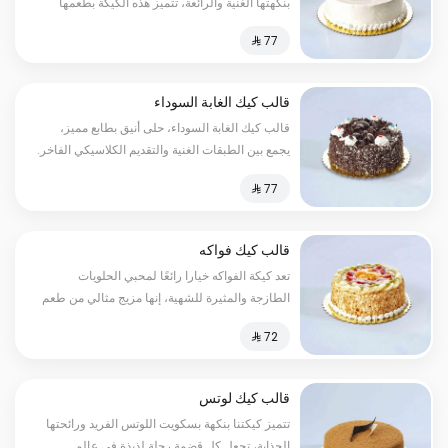
بنكهتها الغنية والرائعة، تتميز هذه الكيكة بطعمها
اللذيذ والمثير للشهية، حيث تحتوي على قوام هش
قالب كيك الغابة السوداء
قالب كيك الغابة السوداء، حلى أنيق بطابع مميز،
يجمع بين الطبقات الغنية والتقديم الكلاسيكي الفاخر.
قالب كيك فواكه
تعد كيكة الفواكه خيارا رائعًا لمحبي الحلويات
الطازجة والمثيرة للشهية، إنها مزيج مثالي من طعم
الكيك اللطيف والناعم والفواكه اللذيذة والمنعشة.
قالب كيك لوتس
تتميز كيكتنا بنكهة بسكويت اللوتس الفريد ورائحتها
الجذابة، تجعل كل قضمة رحلة لذيذة في عالم