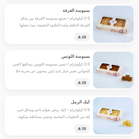
بسبوسة القرفة
0.5 كيلوغرام • تجمع بسبوسة القرفة بين مذاق
القرفة الدافئة ولذة الحلاوة الخفيفة، مما يجعلها
تختلف عن أي حلا أخر
بسبوسة اللوتس
0.5 كيلوغرام • تتميز بسبوسة اللوتس بمذاقها الغني
للحواس تعتبر خيار لذيذ لمن يبحثون عن تجربة حلا
استثنائي بنكهة اللوتس
كيك الرمل
0.5 كيلوغرام • كيك رملي بقوام ناعم ومذاق غني،
يُعد من الحلويات المحببة ويتميز ببساطته ونكهته
الفريدة.