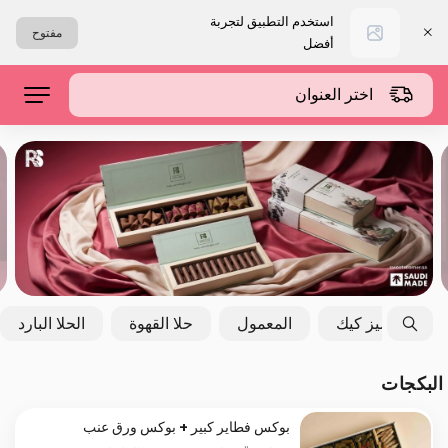
استخدم التطبيق لتجربة
مفتوح
أفضل
اختر العنوان
التشيز كيك
المعمول
حلا القهوة
الحلا البارد
البكجات
بوكس فطاير كبير + بوكس ورق عنب