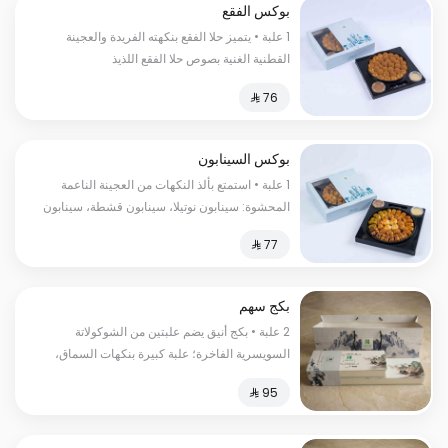
بوكس الفقع
1 علبة • يتميز حلا الفقع بنكهته الفريدة والعجينة
القطنية الغنية بصوص حلا الفقع اللذيذ
بوكس السينابون
1 علبة • استمتع بألذ النكهات من العجينة الناعمة
المحشوة: سينابون نوتيلا، سينابون قشطة، سينابون
لوتس، سينابون فستق، وحلى الفقع
بكج سهم
2 علبة • بكج أنيق يضم علبتين من الشوكولاتة
السويسرية الفاخرة؛ علبة كبيرة بنكهات السماق،
الزعتر، والباربيكيو، وعلبة صغيرة بأصابع الويفر
المقرمشة.