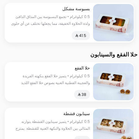
بسبوسة مشكل
0.5 كيلوغرام • تجمع البسبوسة بين المذاق الدافئ
ولذة الحلاوة الخفيفة، مما يجعلها تختلف عن أي حلوى
أخرى وتجعل جمعة العيلة أحلى
حلا الفقع والسينابون
حلا الفقع
0.5 كيلوغرام • يتميز حلا الفقع بنكهته الفريدة
والعجينة القطنية الغنية بصوص حلا الفقع اللذيذ
السعرات الحرارية:١٥٠ سعرة حرارية
سينابون قشطة
0.5 كيلوغرام • يتميز سينابون القشطة بتوازنه
المثالي بين الحلاوة والنكهة الغنية للقشطة. يمتزج
طعم العجينة الطرية مع نكهة القشطة الكريمية