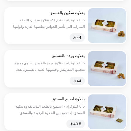
بقلاوة سكين بالفستق
0.5 كيلوغرام • نقدم لكم بقلاوة سكين، التحفة
الشرقية التي تأسر الحواس بطعمها الفريد وقوامها
المقرمش، يعد هذا الحلا التقليدي من أفضل الحلويات
السعرات الحرارية:١٣٠سعرة حرارية
بقلاوة وردة بالفستق
0.5 كيلوغرام • بقلاوة وردة بالفستق، حلوى مميزة
بعجينها المقرمش وحشوتها الغنية بالفستق، تقدم
بطابع فاخر ومذاق لا يُنسى. السعرات
الحرارية:١٣٠سعرة حرارية
بقلاوة اصابع الفستق
0.5 كيلوغرام • استمتع بالطعم اللذيذ بقلاوة بنكهة
الفستق، إذ تجمع بين الحلاوة الرقيقة والفستق
الطازج والمحمص السعرات الحراریة:200 سعرة
حراریة