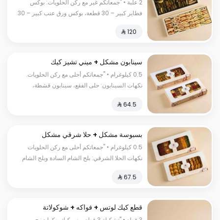
كبير
2 علبة • "جمعاتكم غير مع ركن الحلويات: بوكس
فطاير كبير – 30 قطعة، بوكس ورق عنب كبير – 30
حبة ورق عنب و10 حبات مسخن."
سينابون مشكل + ميني تشيز كيك
مشكل
0.5 كيلوغرام • "جمعاتكم أحلى مع ركن الحلويات.
نكهات السينابون: حلى الفقع، سينابون قشطة،
سينابون فستق، سينابون نوتيلا، سينابون لوتس
نكهات الميني تشيز كيك: تشيز كيك تراميسو، تشيز
كيك قرفة، تشيز كيك سنيكرز، تشيز كيك جالكسي،
بسكويت فستقية، جالكسي."
بسبوسة مشكل + حلا شرقي مشكل
0.5 كيلوغرام • "جمعاتكم أحلى مع ركن الحلويات
نكهات الحلا الشرقي: بلح الشام السادة وبلح الشام
بالقشطة وعيون المها سادة وعيون المها بالجبن
وسمبوسة حلوة بالجبن وأكواب كنافة ناعمة وأكواب
كنافة خشنة نكهات البسبوسة: البسبوسة السادة
والبسبوسة الفستق وبسبوسة القشطة وبسبوسة
قطع كيك لوتس + فواكه + شوكولاتة
الفستق بالقشطة وبسبوسة اللوتس وبسبوسة
3 قطع • "تشكيلة 3 قطع ميني كيك بنكهات: -