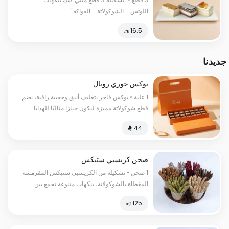
القرفة وبسبوسة الجوزاء"
اللوتس - الشوكولاتة - الفواكه"
جديدنا
بوكس جوري رويال
1 علبة • بوكس فاخر بتغليف أنيق وحقيبة راقية، يضم
قطع شوكولاتة مميزة ليكون خيارًا مثاليًا للهدايا
الفاخرة.
صحن كريسبي ستيكس
1 صحن • تشكيلة من الكريسبي ستيكس المقرمشة
المغطاة بالشوكولاتة، بنكهات متنوعة تجمع بين
الحلاوة والقرمشة في كل قطعة.