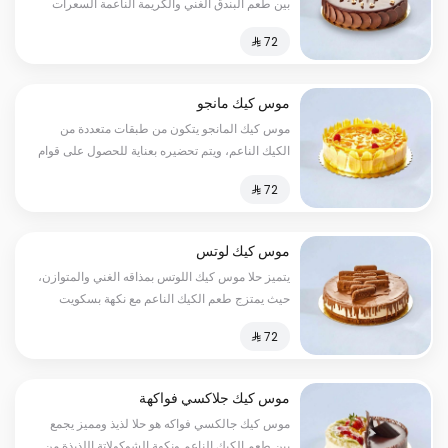
بين طعم البندق الغني والكريمة الناعمة السعرات
الحرارية:٢٥٠سعرة حرارية
موس كيك مانجو
موس كيك المانجو يتكون من طبقات متعددة من
الكيك الناعم، ويتم تحضيره بعناية للحصول على قوام
مثالي، ولكن السر الحقيقي لموس كيك المانجا
يكمن في طبقة الفاكهة الطازجة والعصيرية من
المانجا السعرات الحرارية:٢٥٠سعرة حرارية
موس كيك لوتس
يتميز حلا موس كيك اللوتس بمذاقه الغني والمتوازن،
حيث يمتزج طعم الكيك الناعم مع نكهة بسكويت
اللوتس اللذيذة لتخلق تجربة حسية لا تنسى السعرات
الحرارية:١٣٠سعرة حرارية
موس كيك جلاكسي فواكهة
موس كيك جالكسي فواكه هو حلا لذيذ ومميز يجمع
بين طعم الكيك الناعم ونكهة الشوكولاتة اللذيذة من