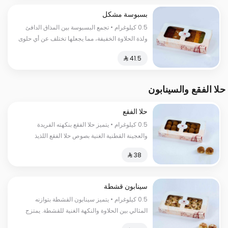
بسبوسة مشكل
0.5 كيلوغرام • تجمع البسبوسة بين المذاق الدافئ
ولذة الحلاوة الخفيفة، مما يجعلها تختلف عن أي حلوى
أخرى وتجعل جمعة العيلة أحلى
حلا الفقع والسينابون
حلا الفقع
0.5 كيلوغرام • يتميز حلا الفقع بنكهته الفريدة
والعجينة القطنية الغنية بصوص حلا الفقع اللذيذ
السعرات الحرارية:١٥٠ سعرة حرارية
سينابون قشطة
0.5 كيلوغرام • يتميز سينابون القشطة بتوازنه
المثالي بين الحلاوة والنكهة الغنية للقشطة. يمتزج
طعم العجينة الطرية مع نكهة القشطة الكريمية