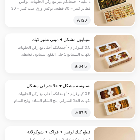
كبير
2 علبة • "جمعاتكم غير مع ركن الحلويات: بوكس
فطاير كبير – 30 قطعة، بوكس ورق عنب كبير – 30
حبة ورق عنب و10 حبات مسخن."
سينابون مشكل + ميني تشيز كيك
مشكل
0.5 كيلوغرام • "جمعاتكم أحلى مع ركن الحلويات.
نكهات السينابون: حلى الفقع، سينابون قشطة،
سينابون فستق، سينابون نوتيلا، سينابون لوتس
نكهات الميني تشيز كيك: تشيز كيك تراميسو، تشيز
كيك قرفة، تشيز كيك سنيكرز، تشيز كيك جالكسي،
بسكويت فستقية، جالكسي."
بسبوسة مشكل + حلا شرقي مشكل
0.5 كيلوغرام • "جمعاتكم أحلى مع ركن الحلويات
نكهات الحلا الشرقي: بلح الشام السادة وبلح الشام
بالقشطة وعيون المها سادة وعيون المها بالجبن
وسمبوسة حلوة بالجبن وأكواب كنافة ناعمة وأكواب
كنافة خشنة نكهات البسبوسة: البسبوسة السادة
والبسبوسة الفستق وبسبوسة القشطة وبسبوسة
قطع كيك لوتس + فواكه + شوكولاتة
الفستق بالقشطة وبسبوسة اللوتس وبسبوسة
3 قطع • "تشكيلة 3 قطع ميني كيك بنكهات: -