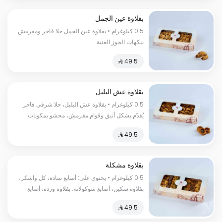
بقلاوة عين الجمل
0.5 كيلوغرام • بقلاوة عين الجمل حلا فاخر ومقرمش
بنكهات الجوز الغنية.
بقلاوة عش البلبل
0.5 كيلوغرام • بقلاوة عش البلبل، حلا شرقي فاخر
يُقدّم بشكل أنيق وقوام مقرمش، محشو بمكونات
غنية بطابع تقليدي. السعرات الحرارية:١٥٠ سعرة
حرارية
بقلاوة مشكلة
0.5 كيلوغرام • يحتوي على: أصابع سادة، كل واشكر،
بقلاوة سكين، أصابع شوكولاتة، بقلاوة وردة، أصابع
فستق، عش البلبل. السعرات الحرارية:١٨٠ سعرة
حرارية