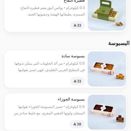
فطيرة التفاح
0.3 كيلوغرام • بوكس أنيق يضم فطيرة التفاح
المميزة، بطبقاتها الهشة وحشوتها الغنية.
البسبوسة
بسبوسة سادة
0.5 كيلوغرام • من ألذ الحلويات التي يمكن تذوقها
في المطبخ العربي التقليدي، فهي تتميز بقوامها
الناعم واللذيذ، وطعمها الحلو والمميز
بسبوسة الجوزاء
0.5 كيلوغرام • تتميز البسبوسة الجوزاء بقوامها
الممتلئ ولونها الذهبي المغري، مع خليط ساحر من
السكر الناعم والقطر الحلو الذي يمتزج برائحته
الزكية