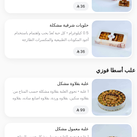
لتقدم لك طعما مميزا لا ينسى السعرات
الحراریة:300 سعرة حراریة
حلويات شرقية مشكلة
0.5 كيلوغرام • كل حبة تُعدّ بحب واهتمام باستخدام
أجود المكونات الطبيعية والمكسرات الطازجة
لتضمن لك تجربة مُبهرة تنشد كل حواسك
علب أسطا فوزي
علبة بقلاوة مشكل
1 علبة • تحوي العلبة بقلاوة مشكلة حسب المتاح من:
بقلاوه سكين، بقلاوه وردة، بقلاوه اصابع ساده، بقلاوه
اصابع فستق، بقلاوه عش البلبل، بقلاوه كل واشكر،
بقلاوه أصابع شوكولاتة، بقلاوه عين الجمل
علبة معمول مشكل
1 علبة • تحوي العلبة معمول مشكل حسب المتاح