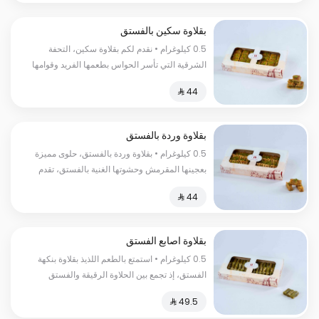
بقلاوة سكين بالفستق
0.5 كيلوغرام • نقدم لكم بقلاوة سكين، التحفة
الشرقية التي تأسر الحواس بطعمها الفريد وقوامها
المقرمش، يعد هذا الحلا التقليدي من أفضل الحلويات
السعرات الحرارية:١٣٠سعرة حرارية
بقلاوة وردة بالفستق
0.5 كيلوغرام • بقلاوة وردة بالفستق، حلوى مميزة
بعجينها المقرمش وحشوتها الغنية بالفستق، تقدم
بطابع فاخر ومذاق لا يُنسى. السعرات
الحرارية:١٣٠سعرة حرارية
بقلاوة اصابع الفستق
0.5 كيلوغرام • استمتع بالطعم اللذيذ بقلاوة بنكهة
الفستق، إذ تجمع بين الحلاوة الرقيقة والفستق
الطازج والمحمص السعرات الحراریة:200 سعرة
حراریة