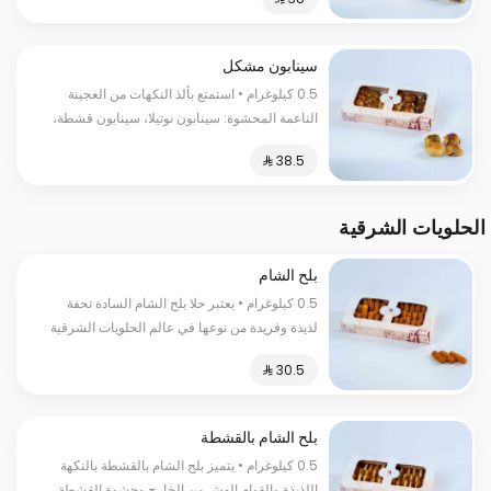
حرارية
سينابون مشكل
0.5 كيلوغرام • استمتع بألذ النكهات من العجينة
الناعمة المحشوة: سينابون نوتيلا، سينابون قشطة،
سينابون لوتس، سينابون فستق، وحلى الفقع
السعرات الحرارية:١٣٠سعرة حرارية
الحلويات الشرقية
بلح الشام
0.5 كيلوغرام • يعتبر حلا بلح الشام السادة تحفة
لذيذة وفريدة من نوعها في عالم الحلويات الشرقية
السعرات الحرارية:٢٥٠ سعرة حرارية
بلح الشام بالقشطة
0.5 كيلوغرام • يتميز بلح الشام بالقشطة بالنكهة
اللذيذة والقوام الهش من الخارج وحشوة القشطة