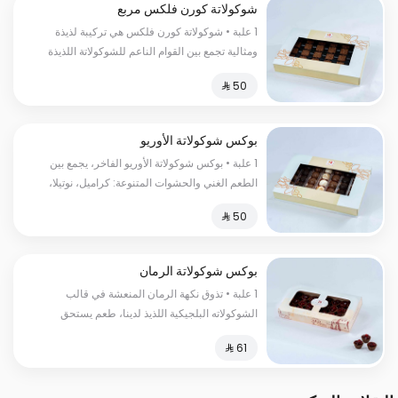
شوكولاتة كورن فلكس مربع
1 علبة • شوكولاتة كورن فلكس هي تركيبة لذيذة
ومثالية تجمع بين القوام الناعم للشوكولاتة اللذيذة
وقوة ونكهة الحبوب المحمصة.
بوكس شوكولاتة الأوريو
1 علبة • بوكس شوكولاتة الأوريو الفاخر، يجمع بين
الطعم الغني والحشوات المتنوعة: كراميل، نوتيلا،
بندق، وجوز الهند. مثالي للإهداء أو الاستمتاع به في
المناسبات المميزة.
بوكس شوكولاتة الرمان
1 علبة • تذوق نكهة الرمان المنعشة في قالب
الشوكولاته البلجيكية اللذيذ لدينا، طعم يستحق
التجربة السعرات الحرارية:١٥٠سعرة حرارية