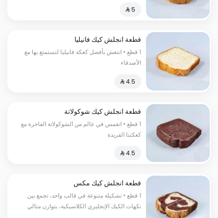
قطعة انجلش كيك فانيليا
1 قطع • انتعش بأفضل كعكة فانيليا لتستمتع بها مع
الأصدقاء
قطعة انجلش كيك شوكولاتة
1 قطع • انغمس في عالم من الشوكولاتة الفاخرة مع
كعكتنا الفريدة
قطعة انجلش كيك مكس
1 قطع • تشكيلة متنوعة في قالب واحد، تجمع بين
نكهات الكيك الإنجليزي الكلاسيكية، بتوازن مثالي
يرضي مختلف الأذواق في كل قطعة.