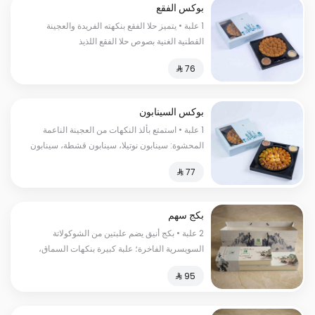
بوكس الفقع
1 علبة • يتميز حلا الفقع بنكهته الفريدة والعجينة
القطنية الغنية بصوص حلا الفقع اللذيذ
بوكس السينابون
1 علبة • استمتع بألذ النكهات من العجينة الناعمة
المحشوة: سينابون نوتيلا، سينابون قشطة، سينابون
لوتس، سينابون فستق، وحلى الفقع
بكج سهم
2 علبة • بكج أنيق يضم علبتين من الشوكولاتة
السويسرية الفاخرة؛ علبة كبيرة بنكهات السماق،
الزعتر، والباربيكيو، وعلبة صغيرة بأصابع الويفر
المقرمشة.