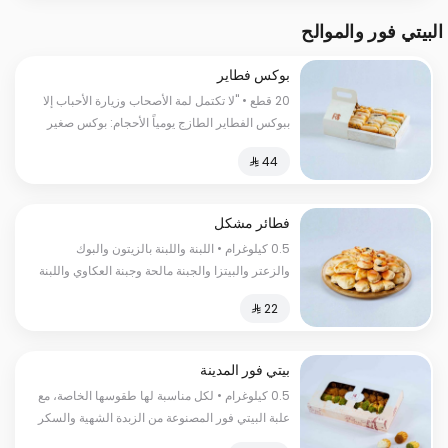
البيتي فور والموالح
بوكس فطاير
20 قطع • "لا تكتمل لمة الأصحاب وزيارة الأحباب إلا
ببوكس الفطاير الطازج يومياً الأحجام: بوكس صغير
20 قطعة | بوكس كبير 30 قطعة"
فطائر مشكل
0.5 كيلوغرام • اللبنة واللبنة بالزيتون والبوك
والزعتر والبيتزا والجبنة مالحة وجبنة العكاوي واللبنة
حارة والمكدوس والسبانخ السعرات
الحرارية:١٣٠سعرة حرارية
بيتي فور المدينة
0.5 كيلوغرام • لكل مناسبة لها طقوسها الخاصة، مع
علبة البيتي فور المصنوعة من الزبدة الشهية والسكر
الناعم، والبيض والطحين مع الحليب الطازج والكاكاو