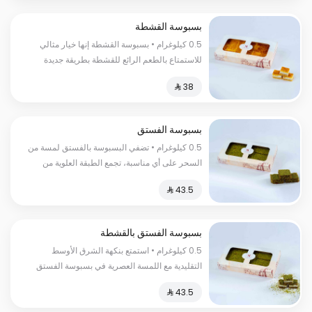
بسبوسة القشطة
0.5 كيلوغرام • بسبوسة القشطة إنها خيار مثالي
للاستمتاع بالطعم الرائع للقشطة بطريقة جديدة
ومبتكرة، فهي تمزج بين نعومة القشطة والطعم
الحلو المنعش
بسبوسة الفستق
0.5 كيلوغرام • تضفي البسبوسة بالفستق لمسة من
السحر على أي مناسبة، تجمع الطبقة العلوية من
البسبوسة المحمصة والمقرمشة بين قشرة الغنية
ولونها الذهبي الجميل.
بسبوسة الفستق بالقشطة
0.5 كيلوغرام • استمتع بنكهة الشرق الأوسط
التقليدية مع اللمسة العصرية في بسبوسة الفستق
بالقشطة، إنه الحلا المثالي لتلبية رغبتك في المذاق
الحلو والمقرمش في آن واحد