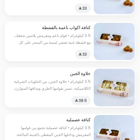
لقمة السعرات الحرارية :٢٦٠سعرة حرارية
كنافة اكواب ناعمة بالقشطة
0.5 كيلوغرام • قوام ناعم ومقرمش يلامس شغفك،
مع قشطة غنية تضفي لمسة من السحر على كل
لقمة السعرات الحرارية:٢٦٠سعرة حرارية
حلاوة الجبن
0.5 كيلوغرام • حلاوة الجبن، من الحلويات الشرقية
الكلاسيكية، تتميز بقوامها الطري ومذاقها المتوازن،
وتُقدّم بأسلوب يعبّر عن الأصالة. السعرات
الحرارية:١٥٠سعرة حرارية
كنافة عصملية
0.5 كيلوغرام • كنافة عصملية تجمع بين قوامها
المقرمش وداخلها الجبن المغطى بالجبنة المالحة،