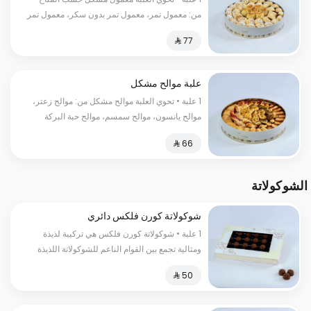
من: معمول تمر، معمول تمر بدون سكر، معمول تمر
ميني، معمول جوز
علبة موالح مشكل
1 علبة • تحوي العلبة موالح مشكل من: موالح زعتر،
موالح يانسون، موالح سمسم، موالح حبة البركة
الشوكولاتة
شوكولاتة كورن فلكس دائري
1 علبة • شوكولاتة كورن فلكس هي تركيبة لذيذة
ومثالية تجمع بين القوام الناعم للشوكولاتة اللذيذة
وقوة ونكهة الحبوب المحمصة.