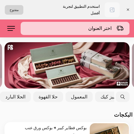
استخدم التطبيق لتجربة
مفتوح
أفضل
اختر العنوان
التشيز كيك
المعمول
حلا القهوة
الحلا البارد
البكجات
بوكس فطاير كبير + بوكس ورق عنب