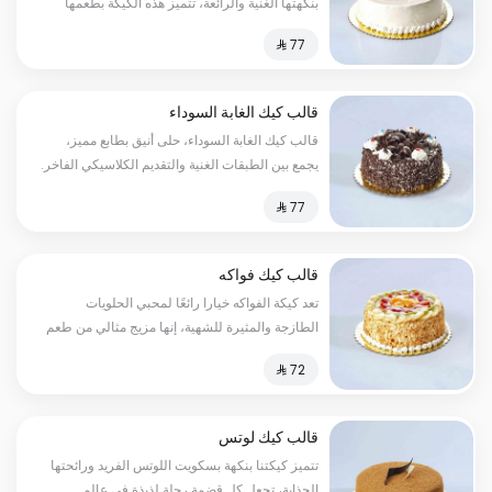
بنكهتها الغنية والرائعة، تتميز هذه الكيكة بطعمها
اللذيذ والمثير للشهية، حيث تحتوي على قوام هش
قالب كيك الغابة السوداء
قالب كيك الغابة السوداء، حلى أنيق بطابع مميز،
يجمع بين الطبقات الغنية والتقديم الكلاسيكي الفاخر.
قالب كيك فواكه
تعد كيكة الفواكه خيارا رائعًا لمحبي الحلويات
الطازجة والمثيرة للشهية، إنها مزيج مثالي من طعم
الكيك اللطيف والناعم والفواكه اللذيذة والمنعشة.
قالب كيك لوتس
تتميز كيكتنا بنكهة بسكويت اللوتس الفريد ورائحتها
الجذابة، تجعل كل قضمة رحلة لذيذة في عالم