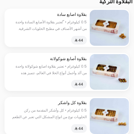
البقلاوة التركية
بقلاوة اصابع سادة
0.5 كيلوغرام • "تُعتبر بقلاوة الأصابع السادة واحدة
من أشھر الأصناف في مطبخ الحلویات الشرقیة.
تتألف بقلاوة الأصابع السادة من طبقات رقیقة من
عجینة البقلاوة الھشة، محشوة بأفضل أنواع الكاجو،
مغطسة بالقطر لتعطي طعم الحلاوة المثالي."
السعرات الحراریة: 150 سعرة حراریة
بقلاوة أصابع شوكولاتة
0.5 كيلوغرام • تعتبر بقلاوة اصابع شوكولاتة واحدة
من ألذ وأجمل أنواع الحلا في العالم، تتميز هذه
البقلاوة بالتوازن المثالي بين حلاوة الشوكولاتة وقوام
العجينة الهشة السعرات الحرارية:٢٦٠سعرة حرارية
بقلاوة كل واشكر
0.5 كيلوغرام • كل وأشكر المقدمة من ركن
الحلويات نوع من انواع المشكل التي تعبر عن الطعم
الأصيل والجودة العالية المحشوة بالفستق الحلبي
اللذيذ السعرات الحرارية:١٥٠سعرة حرارية