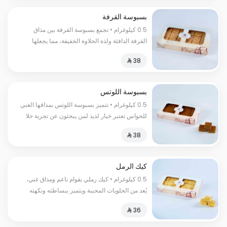
بسبوسة القرفة
0.5 كيلوغرام • تجمع بسبوسة القرفة بين مذاق
القرفة الدافئة ولذة الحلاوة الخفيفة، مما يجعلها
تختلف عن أي حلا أخر
بسبوسة اللوتس
0.5 كيلوغرام • تتميز بسبوسة اللوتس بمذاقها الغني
للحواس تعتبر خيار لذيذ لمن يبحثون عن تجربة حلا
استثنائي بنكهة اللوتس
كيك الرمل
0.5 كيلوغرام • كيك رملي بقوام ناعم ومذاق غني،
يُعد من الحلويات المحببة ويتميز ببساطته ونكهته
الفريدة.