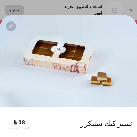
استخدم التطبيق لتجربة
مفتوح
أفضل
اختر العنوان
التشيز كيك
المعمول
حلا القهوة
الحلا البارد
البكجات
تشيز كيك سنيكرز
الضريبة مشمولة
بوكس فطاير كبير + بوكس ورق عنب