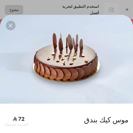
استخدم التطبيق لتجربة
مفتوح
أفضل
اختر العنوان
التشيز كيك
المعمول
حلا القهوة
الحلا البارد
البكجات
موس كيك بندق
الضريبة مشمولة
بوكس فطاير كبير + بوكس ورق عنب