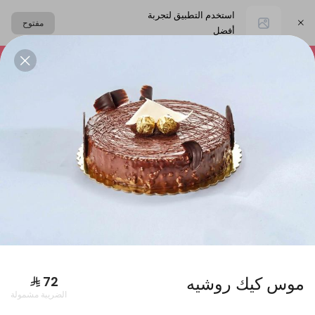
استخدم التطبيق لتجربة
مفتوح
أفضل
اختر العنوان
التشيز كيك
المعمول
حلا القهوة
الحلا البارد
البكجات
موس كيك روشيه
الضريبة مشمولة
بوكس فطاير كبير + بوكس ورق عنب