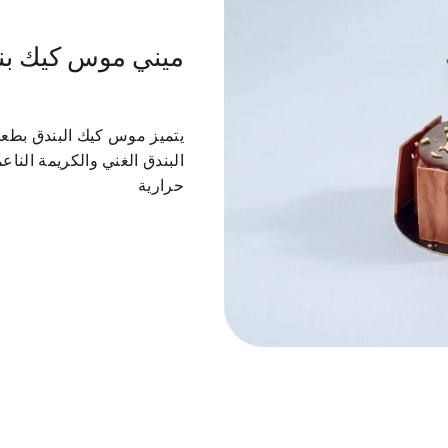
ميني موس كيك بن
 فور والموالح
الكيك
الموس كيك
التشيز كيك
يتميز موس كيك البندق بطعم
حرارية