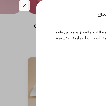
دق
المعمول
حلا القهوة
الحلا البارد
ه اللذيذ والمميز يجمع بين طعم
البندق الغني والكريمة الناعمة السعرات الحرارية:٢٠٠سعرة