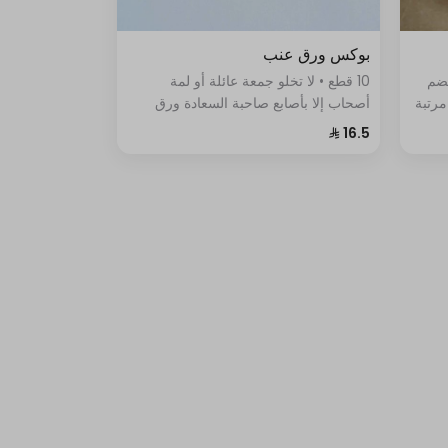
بوكس ورق عنب
يضم
10 قطع • لا تخلو جمعة عائلة أو لمة
مرتبة
أصحاب إلا بأصابع صاحبة السعادة ورق
العنب الشهي جدا محضر من الأرز
والطماطم والبقدونس والبصل والليمون.