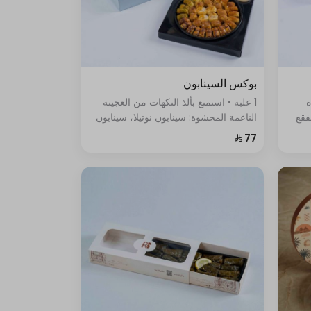
بوكس السينابون
ة
1 علبة • استمتع بألذ النكهات من العجينة
فقع
الناعمة المحشوة: سينابون نوتيلا، سينابون
قشطة، سينابون لوتس، سينابون فستق،
وحلى الفقع