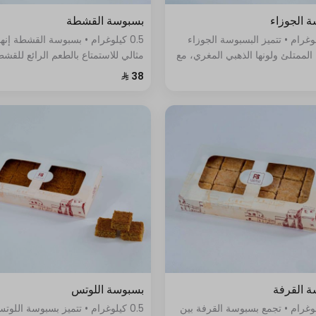
 الجوزاء
بسبوسة القشطة
كيلوغرام • تتميز البسبوسة الجوزاء
0.5 كيلوغرام • بسبوسة القشطة إنها
 الممتلئ ولونها الذهبي المغري، مع
مثالي للاستمتاع بالطعم الرائع للقش
احر من السكر الناعم والقطر
بطريقة جديدة ومبتكرة، فهي تمزج ب
لذي يمتزج برائحته الزكية
نعومة القشطة والطعم الحلو المنع
 القرفة
بسبوسة اللوتس
كيلوغرام • تجمع بسبوسة القرفة بين
0.5 كيلوغرام • تتميز بسبوسة اللوت