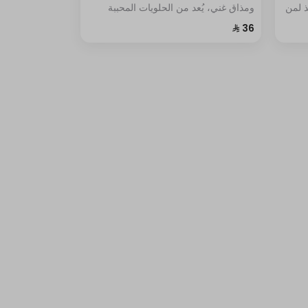
ذ لمن
ومذاق غني، يُعد من الحلويات المحببة
ويتميز ببساطته ونكهته الفريدة.