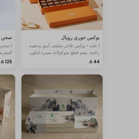
بوكس جوري رويال
صحن ك
1 علبة • بوكس فاخر بتغليف أنيق وحقيبة
1 صحن
راقية، يضم قطع شوكولاتة مميزة ليكون
المقرمش
خيارًا مثاليًا للهدايا الفاخرة.
متنوعة 
كل قطع