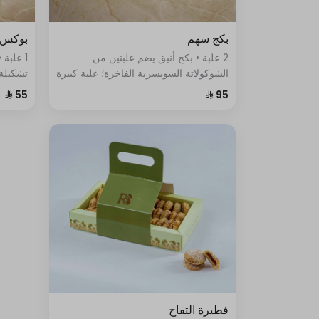
بكج سهم
بوكس ا
2 علبة • بكج أنيق يضم علبتين من
1 علبة
الشوكولاتة السويسرية الفاخرة؛ علبة كبيرة
تشكيلة
بنكهات السماق، الزعتر، والباربيكيو، وعلبة
بأسلوب 
صغيرة بأصابع الويفر المقرمشة.
فطيرة التفاح