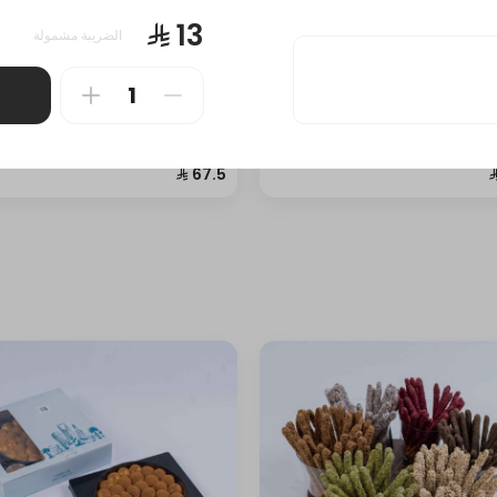
الضريبة مشمولة
ون مشكل + ميني تشيز كيك
بسبوسة مشكل + حلا شرقي م
0.5 كيلوغرام • "جمعاتكم أحلى مع 
كيلوغرام • "جمعاتكم أحلى مع ركن
الحلويات نكهات الحلا الشرقي: بلح ا
الحلويات. نكهات السينابون: حلى الفقع،
السادة وبلح الشام بالقشطة وعيون ال
ن قشطة، سينابون فستق، سينابون
سادة وعيون المها بالجبن وسمبوسة 
 سينابون لوتس نكهات الميني تشيز
بالجبن وأكواب كنافة ناعمة وأكواب ك
شيز كيك تراميسو، تشيز كيك قرفة،
خشنة نكهات البسبوسة: البسبوسة ال
يك سنيكرز، تشيز كيك جالكسي،
والبسبوسة الفستق وبسبوسة القشط
 فستقية، جالكسي."
وبسبوسة الفستق بالقشطة وبسبوس
اللوتس وبسبوسة القرفة وبسبوسة
الجوزاء"