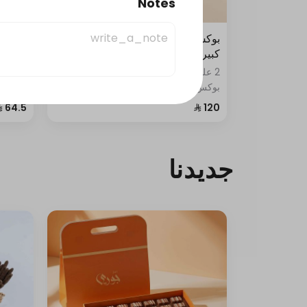
Notes
بوكس فطاير كبير + بوكس ورق عنب
سيناب
كبير
مشكل
2 علبة • "جمعاتكم غير مع ركن الحلويات:
0.5 
بوكس فطاير كبير – 30 قطعة، بوكس
ورق عنب كبير – 30 حبة ورق عنب و10
سينابو
حبات مسخن."
نوتيلا،
كيك: ت
تشيز ك
جديدنا
بسكويت