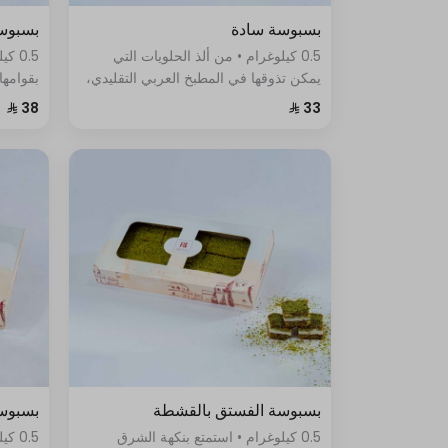
بسبوسة سادة
بسبوسة
0.5 كيلوغرام • من ألذ الحلويات التي
0.5 
يمكن تذوقها في المطبخ العربي التقليدي،
بقوامها
فهي تتميز بقوامها الناعم واللذيذ، وطعمها
خليط س
الحلو والمميز
الحلو ا
بسبوسة الفستق بالقشطة
بسبوسة
0.5 كيلوغرام • استمتع بنكهة الشرق
0.5 