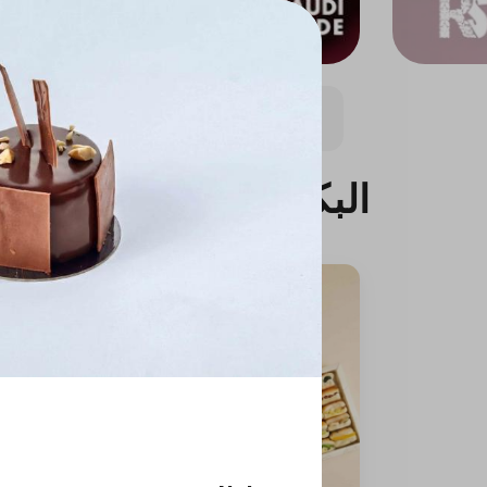
 أسطا فوزي
الشوكولاتة
البقلاوة التركية
البيتي
البكجات