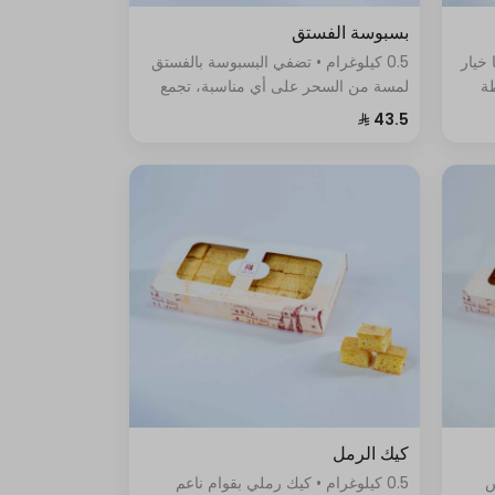
بسبوسة الفستق
 خيار
0.5 كيلوغرام • تضفي البسبوسة بالفستق
طة
لمسة من السحر على أي مناسبة، تجمع
ين
الطبقة العلوية من البسبوسة المحمصة
ش
والمقرمشة بين قشرة الغنية ولونها الذهبي
الجميل.
كيك الرمل
س
0.5 كيلوغرام • كيك رملي بقوام ناعم