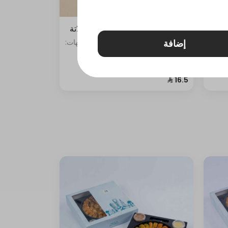
شكل
قطع كيك لوتس + فواكه + شوكولاتة
إضافة
ركن
3 قطع • "تشكيلة 3 قطع ميني كيك بنكهات:
لشام
- اللوتس - الشوكولاتة - الفواكه"
مها
حلوة
نافة
سادة
ة
ة