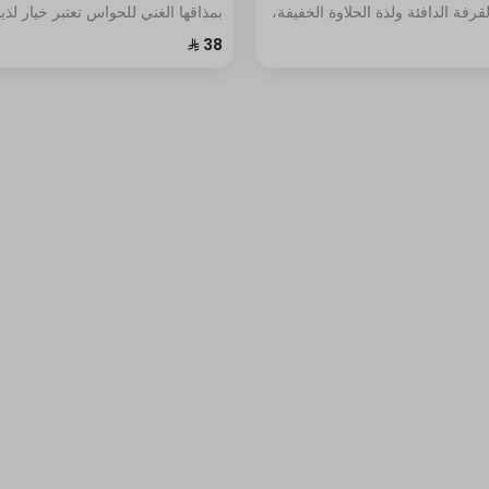
قرفة الدافئة ولذة الحلاوة الخفيفة،
بمذاقها الغني للحواس تعتبر خيار لذي
لها تختلف عن أي حلا أخر
يبحثون عن تجربة حلا استثنائي بنكهة
اللوتس