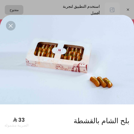
استخدم التطبيق لتجربة
مفتوح
أفضل
اختر العنوان
التشيز كيك
المعمول
حلا القهوة
الحلا البارد
البكجات
بلح الشام بالقشطة
الضريبة مشمولة
بوكس فطاير كبير + بوكس ورق عنب