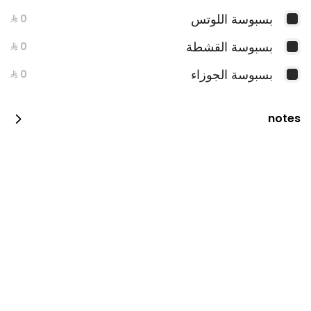
القرفة وبسبوسة الجوزاء"
اللوتس - الشوكولاتة - الفواكه"
بسبوسة اللوتس
بسبوسة القشطة
بسبوسة الجوزاء
جديدنا
بوكس جوري رويال
notes
1 علبة • بوكس فاخر بتغليف أنيق وحقيبة راقية، يضم
قطع شوكولاتة مميزة ليكون خيارًا مثاليًا للهدايا
الفاخرة.
صحن كريسبي ستيكس
1 صحن • تشكيلة من الكريسبي ستيكس المقرمشة
المغطاة بالشوكولاتة، بنكهات متنوعة تجمع بين
الحلاوة والقرمشة في كل قطعة.