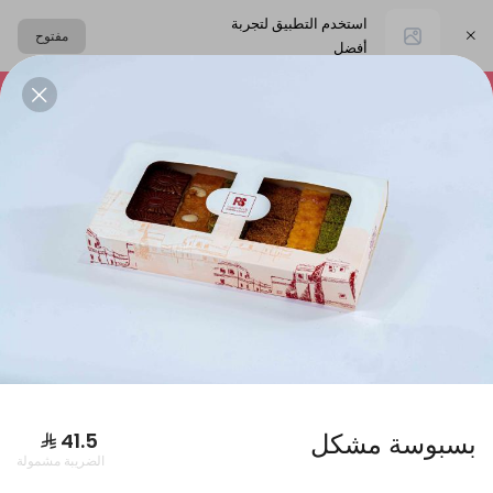
استخدم التطبيق لتجربة
مفتوح
أفضل
اختر العنوان
التشيز كيك
المعمول
حلا القهوة
الحلا البارد
البكجات
بسبوسة مشكل
الضريبة مشمولة
بوكس فطاير كبير + بوكس ورق عنب