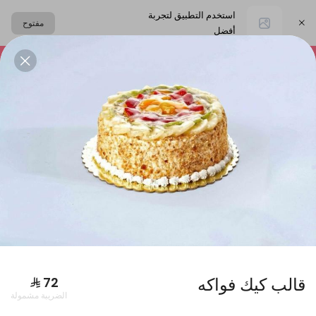
استخدم التطبيق لتجربة
مفتوح
أفضل
اختر العنوان
التشيز كيك
المعمول
حلا القهوة
الحلا البارد
البكجات
قالب كيك فواكه
الضريبة مشمولة
بوكس فطاير كبير + بوكس ورق عنب