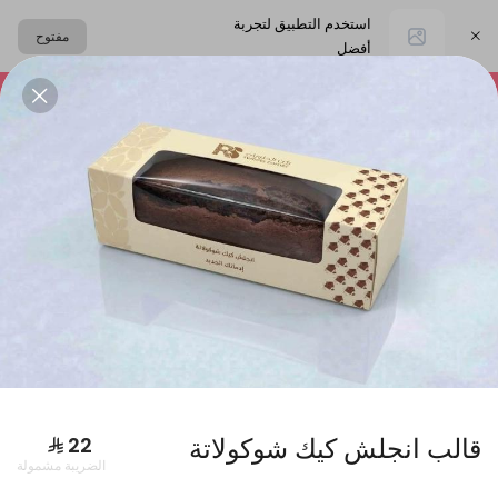
استخدم التطبيق لتجربة
مفتوح
أفضل
اختر العنوان
التشيز كيك
المعمول
حلا القهوة
الحلا البارد
البكجات
قالب انجلش كيك شوكولاتة
الضريبة مشمولة
بوكس فطاير كبير + بوكس ورق عنب