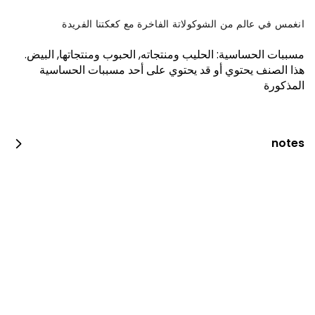
كبير
2 علبة • "جمعاتكم غير مع ركن الحلويات: بوكس
فطاير كبير – 30 قطعة، بوكس ورق عنب كبير – 30
انغمس في عالم من الشوكولاتة الفاخرة مع كعكتنا الفريدة
حبة ورق عنب و10 حبات مسخن."
مسببات الحساسية
:
الحليب ومنتجاته, الحبوب ومنتجاتها, البيض
.
هذا الصنف يحتوي أو قد يحتوي على أحد مسببات الحساسية
المذكورة
سينابون مشكل + ميني تشيز كيك
مشكل
0.5 كيلوغرام • "جمعاتكم أحلى مع ركن الحلويات.
نكهات السينابون: حلى الفقع، سينابون قشطة،
سينابون فستق، سينابون نوتيلا، سينابون لوتس
notes
نكهات الميني تشيز كيك: تشيز كيك تراميسو، تشيز
كيك قرفة، تشيز كيك سنيكرز، تشيز كيك جالكسي،
بسكويت فستقية، جالكسي."
بسبوسة مشكل + حلا شرقي مشكل
0.5 كيلوغرام • "جمعاتكم أحلى مع ركن الحلويات
نكهات الحلا الشرقي: بلح الشام السادة وبلح الشام
بالقشطة وعيون المها سادة وعيون المها بالجبن
وسمبوسة حلوة بالجبن وأكواب كنافة ناعمة وأكواب
كنافة خشنة نكهات البسبوسة: البسبوسة السادة
والبسبوسة الفستق وبسبوسة القشطة وبسبوسة
قطع كيك لوتس + فواكه + شوكولاتة
الفستق بالقشطة وبسبوسة اللوتس وبسبوسة
3 قطع • "تشكيلة 3 قطع ميني كيك بنكهات: -