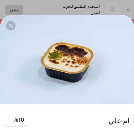
استخدم التطبيق لتجربة
مفتوح
أفضل
اختر العنوان
التشيز كيك
المعمول
حلا القهوة
الحلا البارد
البكجات
أم علي
الضريبة مشمولة
بوكس فطاير كبير + بوكس ورق عنب