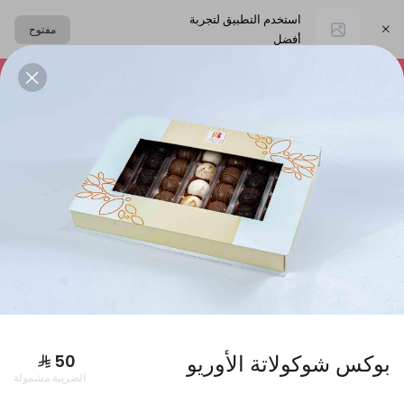
استخدم التطبيق لتجربة
مفتوح
أفضل
اختر العنوان
التشيز كيك
المعمول
حلا القهوة
الحلا البارد
البكجات
بوكس شوكولاتة الأوريو
الضريبة مشمولة
بوكس فطاير كبير + بوكس ورق عنب