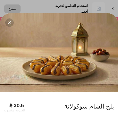
استخدم التطبيق لتجربة
مفتوح
أفضل
اختر العنوان
التشيز كيك
المعمول
حلا القهوة
الحلا البارد
البكجات
بلح الشام شوكولاتة
الضريبة مشمولة
بوكس فطاير كبير + بوكس ورق عنب