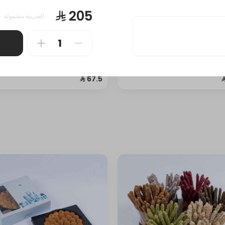
الضريبة مشمولة
ون مشكل + ميني تشيز كيك
بسبوسة مشكل + حلا شرقي م
0.5 كيلوغرام • "جمعاتكم أحلى مع 
كيلوغرام • "جمعاتكم أحلى مع ركن
الحلويات نكهات الحلا الشرقي: بلح ا
الحلويات. نكهات السينابون: حلى الفقع،
السادة وبلح الشام بالقشطة وعيون ال
ن قشطة، سينابون فستق، سينابون
سادة وعيون المها بالجبن وسمبوسة 
 سينابون لوتس نكهات الميني تشيز
بالجبن وأكواب كنافة ناعمة وأكواب ك
شيز كيك تراميسو، تشيز كيك قرفة،
خشنة نكهات البسبوسة: البسبوسة ال
يك سنيكرز، تشيز كيك جالكسي،
والبسبوسة الفستق وبسبوسة القشط
 فستقية، جالكسي."
وبسبوسة الفستق بالقشطة وبسبوس
اللوتس وبسبوسة القرفة وبسبوسة
الجوزاء"