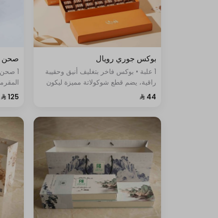
بوكس جوري رويال
صحن ك
1 علبة • بوكس فاخر بتغليف أنيق وحقيبة
1 صحن
راقية، يضم قطع شوكولاتة مميزة ليكون
المقرمش
خيارًا مثاليًا للهدايا الفاخرة.
متنوعة 
كل قطع