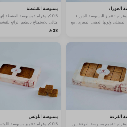
 الجوزاء
بسبوسة القشطة
كيلوغرام • تتميز البسبوسة الجوزاء
0.5 كيلوغرام • بسبوسة القشطة إنها
 الممتلئ ولونها الذهبي المغري، مع
مثالي للاستمتاع بالطعم الرائع للقش
احر من السكر الناعم والقطر
بطريقة جديدة ومبتكرة، فهي تمزج ب
لذي يمتزج برائحته الزكية
نعومة القشطة والطعم الحلو المنع
 القرفة
بسبوسة اللوتس
كيلوغرام • تجمع بسبوسة القرفة بين
0.5 كيلوغرام • تتميز بسبوسة اللوت