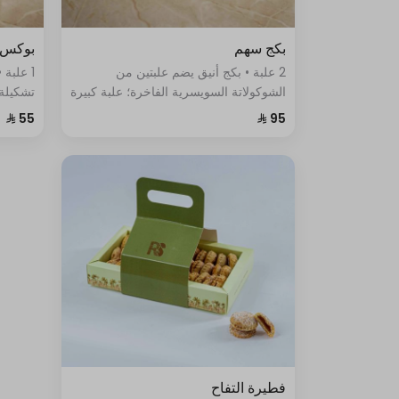
بكج سهم
بوكس ا
2 علبة • بكج أنيق يضم علبتين من
1 علبة
الشوكولاتة السويسرية الفاخرة؛ علبة كبيرة
تشكيلة
بنكهات السماق، الزعتر، والباربيكيو، وعلبة
بأسلوب 
صغيرة بأصابع الويفر المقرمشة.
فطيرة التفاح