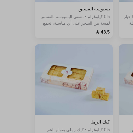
بسبوسة الفستق
 خيار
0.5 كيلوغرام • تضفي البسبوسة بالفستق
طة
لمسة من السحر على أي مناسبة، تجمع
ين
الطبقة العلوية من البسبوسة المحمصة
ش
والمقرمشة بين قشرة الغنية ولونها الذهبي
الجميل.
كيك الرمل
س
0.5 كيلوغرام • كيك رملي بقوام ناعم