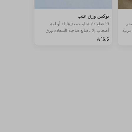
بوكس ورق عنب
يضم
10 قطع • لا تخلو جمعة عائلة أو لمة
مرتبة
أصحاب إلا بأصابع صاحبة السعادة ورق
العنب الشهي جدا محضر من الأرز
والطماطم والبقدونس والبصل والليمون.