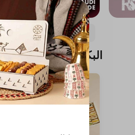
 أسطا فوزي
الشوكولاتة
البقلاوة التركية
البيتي
البكجات