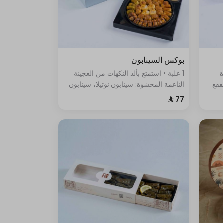
بوكس السينابون
ة
1 علبة • استمتع بألذ النكهات من العجينة
فقع
الناعمة المحشوة: سينابون نوتيلا، سينابون
قشطة، سينابون لوتس، سينابون فستق،
وحلى الفقع