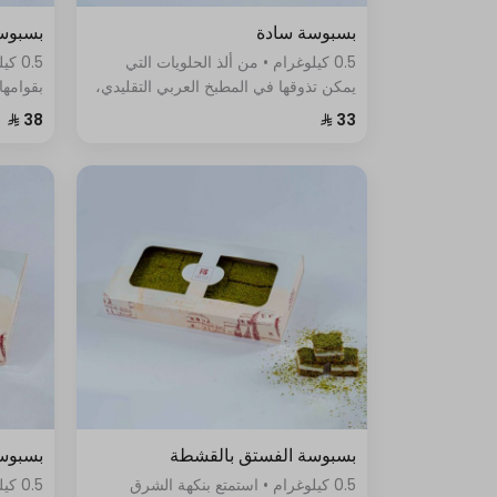
بسبوسة سادة
بسبوسة
0.5 كيلوغرام • من ألذ الحلويات التي
0.5 
يمكن تذوقها في المطبخ العربي التقليدي،
بقوامها
فهي تتميز بقوامها الناعم واللذيذ، وطعمها
خليط س
الحلو والمميز
الحلو ا
بسبوسة الفستق بالقشطة
بسبوسة
0.5 كيلوغرام • استمتع بنكهة الشرق
0.5 