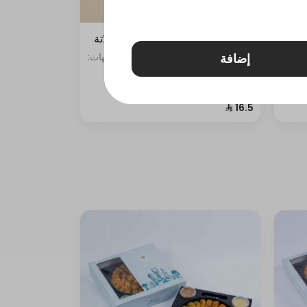
شكل
قطع كيك لوتس + فواكه + شوكولاتة
إضافة
ركن
3 قطع • "تشكيلة 3 قطع ميني كيك بنكهات:
لشام
- اللوتس - الشوكولاتة - الفواكه"
مها
حلوة
نافة
سادة
ة
ة