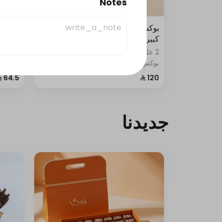
Notes
بوكس فطاير كبير + بوكس ورق عنب
سيناب
كبير
مشكل
2 علبة • "جمعاتكم غير مع ركن الحلويات:
0.5 
بوكس فطاير كبير – 30 قطعة، بوكس
ورق عنب كبير – 30 حبة ورق عنب و10
سينابو
حبات مسخن."
نوتيلا،
كيك: ت
تشيز ك
جديدنا
بسكويت