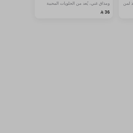
ذ لمن
ومذاق غني، يُعد من الحلويات المحببة
ويتميز ببساطته ونكهته الفريدة.