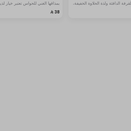
قرفة الدافئة ولذة الحلاوة الخفيفة،
بمذاقها الغني للحواس تعتبر خيار لذي
لها تختلف عن أي حلا أخر
يبحثون عن تجربة حلا استثنائي بنكهة
اللوتس