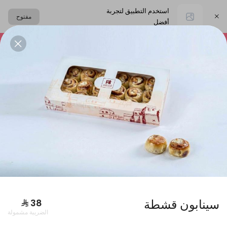
استخدم التطبيق لتجربة
مفتوح
أفضل
اختر العنوان
التشيز كيك
المعمول
حلا القهوة
الحلا البارد
البكجات
سينابون قشطة
الضريبة مشمولة
بوكس فطاير كبير + بوكس ورق عنب