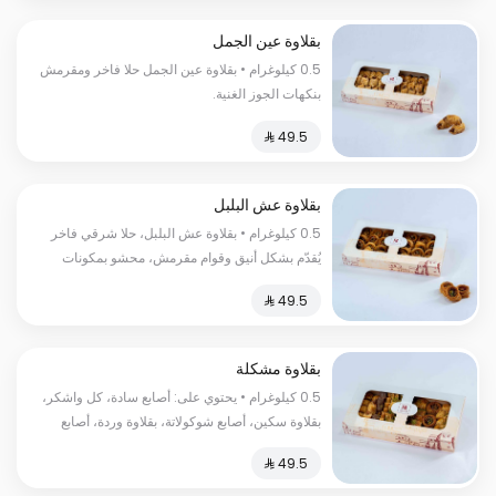
بقلاوة عين الجمل
0.5 كيلوغرام • بقلاوة عين الجمل حلا فاخر ومقرمش
بنكهات الجوز الغنية.
بقلاوة عش البلبل
0.5 كيلوغرام • بقلاوة عش البلبل، حلا شرقي فاخر
يُقدّم بشكل أنيق وقوام مقرمش، محشو بمكونات
غنية بطابع تقليدي. السعرات الحرارية:١٥٠ سعرة
حرارية
بقلاوة مشكلة
0.5 كيلوغرام • يحتوي على: أصابع سادة، كل واشكر،
بقلاوة سكين، أصابع شوكولاتة، بقلاوة وردة، أصابع
فستق، عش البلبل. السعرات الحرارية:١٨٠ سعرة
حرارية