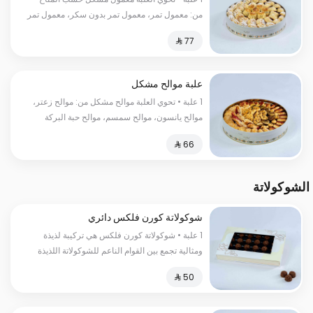
من: معمول تمر، معمول تمر بدون سكر، معمول تمر
ميني، معمول جوز
علبة موالح مشكل
1 علبة • تحوي العلبة موالح مشكل من: موالح زعتر،
موالح يانسون، موالح سمسم، موالح حبة البركة
الشوكولاتة
شوكولاتة كورن فلكس دائري
1 علبة • شوكولاتة كورن فلكس هي تركيبة لذيذة
ومثالية تجمع بين القوام الناعم للشوكولاتة اللذيذة
وقوة ونكهة الحبوب المحمصة.