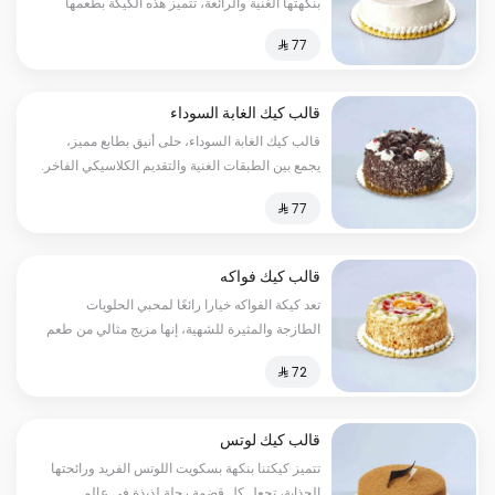
بنكهتها الغنية والرائعة، تتميز هذه الكيكة بطعمها
اللذيذ والمثير للشهية، حيث تحتوي على قوام هش
قالب كيك الغابة السوداء
قالب كيك الغابة السوداء، حلى أنيق بطابع مميز،
يجمع بين الطبقات الغنية والتقديم الكلاسيكي الفاخر.
قالب كيك فواكه
تعد كيكة الفواكه خيارا رائعًا لمحبي الحلويات
الطازجة والمثيرة للشهية، إنها مزيج مثالي من طعم
الكيك اللطيف والناعم والفواكه اللذيذة والمنعشة.
قالب كيك لوتس
تتميز كيكتنا بنكهة بسكويت اللوتس الفريد ورائحتها
الجذابة، تجعل كل قضمة رحلة لذيذة في عالم