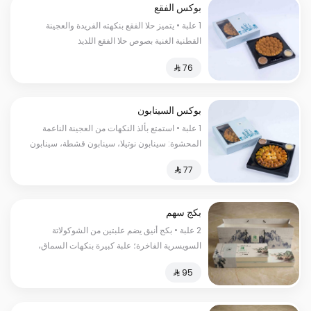
بوكس الفقع
1 علبة • يتميز حلا الفقع بنكهته الفريدة والعجينة
القطنية الغنية بصوص حلا الفقع اللذيذ
بوكس السينابون
1 علبة • استمتع بألذ النكهات من العجينة الناعمة
المحشوة: سينابون نوتيلا، سينابون قشطة، سينابون
لوتس، سينابون فستق، وحلى الفقع
بكج سهم
2 علبة • بكج أنيق يضم علبتين من الشوكولاتة
السويسرية الفاخرة؛ علبة كبيرة بنكهات السماق،
الزعتر، والباربيكيو، وعلبة صغيرة بأصابع الويفر
المقرمشة.