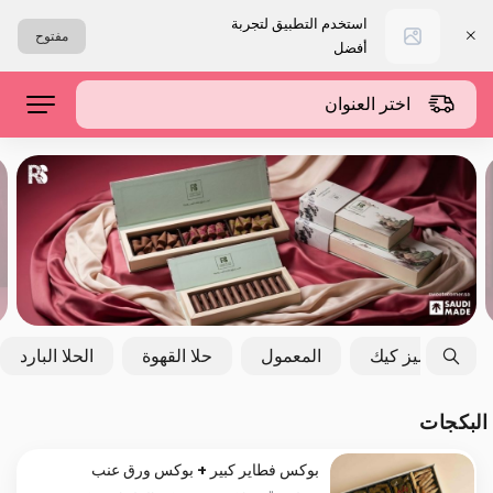
استخدم التطبيق لتجربة
مفتوح
أفضل
اختر العنوان
التشيز كيك
المعمول
حلا القهوة
الحلا البارد
البكجات
بوكس فطاير كبير + بوكس ورق عنب