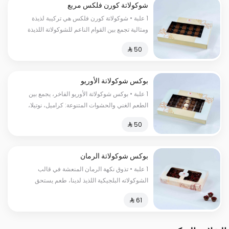
شوكولاتة كورن فلكس مربع
1 علبة • شوكولاتة كورن فلكس هي تركيبة لذيذة
ومثالية تجمع بين القوام الناعم للشوكولاتة اللذيذة
وقوة ونكهة الحبوب المحمصة.
بوكس شوكولاتة الأوريو
1 علبة • بوكس شوكولاتة الأوريو الفاخر، يجمع بين
الطعم الغني والحشوات المتنوعة: كراميل، نوتيلا،
بندق، وجوز الهند. مثالي للإهداء أو الاستمتاع به في
المناسبات المميزة.
بوكس شوكولاتة الرمان
1 علبة • تذوق نكهة الرمان المنعشة في قالب
الشوكولاته البلجيكية اللذيذ لدينا، طعم يستحق
التجربة السعرات الحرارية:١٥٠سعرة حرارية