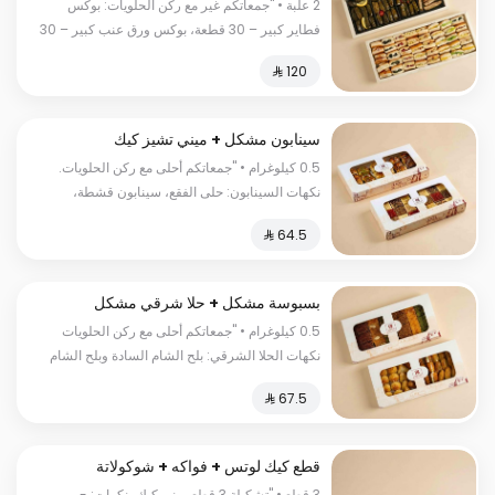
كبير
2 علبة • "جمعاتكم غير مع ركن الحلويات: بوكس
فطاير كبير – 30 قطعة، بوكس ورق عنب كبير – 30
حبة ورق عنب و10 حبات مسخن."
سينابون مشكل + ميني تشيز كيك
مشكل
0.5 كيلوغرام • "جمعاتكم أحلى مع ركن الحلويات.
نكهات السينابون: حلى الفقع، سينابون قشطة،
سينابون فستق، سينابون نوتيلا، سينابون لوتس
نكهات الميني تشيز كيك: تشيز كيك تراميسو، تشيز
كيك قرفة، تشيز كيك سنيكرز، تشيز كيك جالكسي،
بسكويت فستقية، جالكسي."
بسبوسة مشكل + حلا شرقي مشكل
0.5 كيلوغرام • "جمعاتكم أحلى مع ركن الحلويات
نكهات الحلا الشرقي: بلح الشام السادة وبلح الشام
بالقشطة وعيون المها سادة وعيون المها بالجبن
وسمبوسة حلوة بالجبن وأكواب كنافة ناعمة وأكواب
كنافة خشنة نكهات البسبوسة: البسبوسة السادة
والبسبوسة الفستق وبسبوسة القشطة وبسبوسة
قطع كيك لوتس + فواكه + شوكولاتة
الفستق بالقشطة وبسبوسة اللوتس وبسبوسة
3 قطع • "تشكيلة 3 قطع ميني كيك بنكهات: -