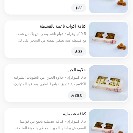
لقمة السعرات الحرارية :٢٦٠سعرة حرارية
كنافة اكواب ناعمة بالقشطة
0.5 كيلوغرام • قوام ناعم ومقرمش يلامس شغفك،
مع قشطة غنية تضفي لمسة من السحر على كل
لقمة السعرات الحرارية:٢٦٠سعرة حرارية
حلاوة الجبن
0.5 كيلوغرام • حلاوة الجبن، من الحلويات الشرقية
الكلاسيكية، تتميز بقوامها الطري ومذاقها المتوازن،
وتُقدّم بأسلوب يعبّر عن الأصالة. السعرات
الحرارية:١٥٠سعرة حرارية
كنافة عصملية
0.5 كيلوغرام • كنافة عصملية تجمع بين قوامها
المقرمش وداخلها الجبن المغطى بالجبنة المالحة،