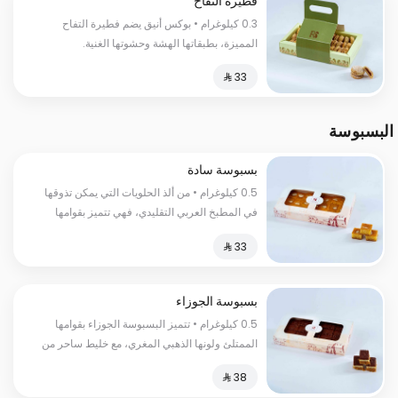
فطيرة التفاح
0.3 كيلوغرام • بوكس أنيق يضم فطيرة التفاح
المميزة، بطبقاتها الهشة وحشوتها الغنية.
البسبوسة
بسبوسة سادة
0.5 كيلوغرام • من ألذ الحلويات التي يمكن تذوقها
في المطبخ العربي التقليدي، فهي تتميز بقوامها
الناعم واللذيذ، وطعمها الحلو والمميز
بسبوسة الجوزاء
0.5 كيلوغرام • تتميز البسبوسة الجوزاء بقوامها
الممتلئ ولونها الذهبي المغري، مع خليط ساحر من
السكر الناعم والقطر الحلو الذي يمتزج برائحته
الزكية