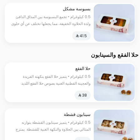
بسبوسة مشكل
0.5 كيلوغرام • تجمع البسبوسة بين المذاق الدافئ
ولذة الحلاوة الخفيفة، مما يجعلها تختلف عن أي حلوى
أخرى وتجعل جمعة العيلة أحلى
حلا الفقع والسينابون
حلا الفقع
0.5 كيلوغرام • يتميز حلا الفقع بنكهته الفريدة
والعجينة القطنية الغنية بصوص حلا الفقع اللذيذ
السعرات الحرارية:١٥٠ سعرة حرارية
سينابون قشطة
0.5 كيلوغرام • يتميز سينابون القشطة بتوازنه
المثالي بين الحلاوة والنكهة الغنية للقشطة. يمتزج
طعم العجينة الطرية مع نكهة القشطة الكريمية