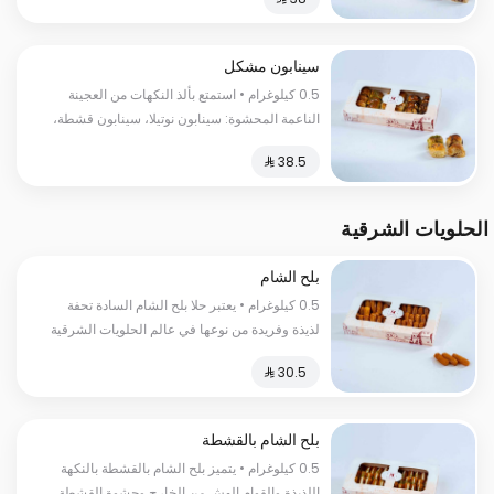
حرارية
سينابون مشكل
0.5 كيلوغرام • استمتع بألذ النكهات من العجينة
الناعمة المحشوة: سينابون نوتيلا، سينابون قشطة،
سينابون لوتس، سينابون فستق، وحلى الفقع
السعرات الحرارية:١٣٠سعرة حرارية
الحلويات الشرقية
بلح الشام
0.5 كيلوغرام • يعتبر حلا بلح الشام السادة تحفة
لذيذة وفريدة من نوعها في عالم الحلويات الشرقية
السعرات الحرارية:٢٥٠ سعرة حرارية
بلح الشام بالقشطة
0.5 كيلوغرام • يتميز بلح الشام بالقشطة بالنكهة
اللذيذة والقوام الهش من الخارج وحشوة القشطة