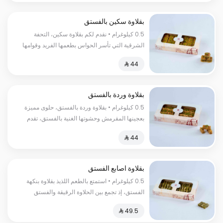
بقلاوة سكين بالفستق
0.5 كيلوغرام • نقدم لكم بقلاوة سكين، التحفة
الشرقية التي تأسر الحواس بطعمها الفريد وقوامها
المقرمش، يعد هذا الحلا التقليدي من أفضل الحلويات
السعرات الحرارية:١٣٠سعرة حرارية
بقلاوة وردة بالفستق
0.5 كيلوغرام • بقلاوة وردة بالفستق، حلوى مميزة
بعجينها المقرمش وحشوتها الغنية بالفستق، تقدم
بطابع فاخر ومذاق لا يُنسى. السعرات
الحرارية:١٣٠سعرة حرارية
بقلاوة اصابع الفستق
0.5 كيلوغرام • استمتع بالطعم اللذيذ بقلاوة بنكهة
الفستق، إذ تجمع بين الحلاوة الرقيقة والفستق
الطازج والمحمص السعرات الحراریة:200 سعرة
حراریة