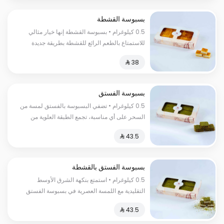
بسبوسة القشطة
0.5 كيلوغرام • بسبوسة القشطة إنها خيار مثالي
للاستمتاع بالطعم الرائع للقشطة بطريقة جديدة
ومبتكرة، فهي تمزج بين نعومة القشطة والطعم
الحلو المنعش
بسبوسة الفستق
0.5 كيلوغرام • تضفي البسبوسة بالفستق لمسة من
السحر على أي مناسبة، تجمع الطبقة العلوية من
البسبوسة المحمصة والمقرمشة بين قشرة الغنية
ولونها الذهبي الجميل.
بسبوسة الفستق بالقشطة
0.5 كيلوغرام • استمتع بنكهة الشرق الأوسط
التقليدية مع اللمسة العصرية في بسبوسة الفستق
بالقشطة، إنه الحلا المثالي لتلبية رغبتك في المذاق
الحلو والمقرمش في آن واحد