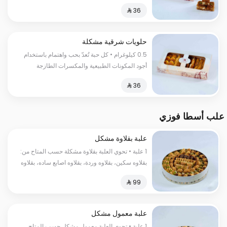
لتقدم لك طعما مميزا لا ينسى السعرات
الحراریة:300 سعرة حراریة
حلويات شرقية مشكلة
0.5 كيلوغرام • كل حبة تُعدّ بحب واهتمام باستخدام
أجود المكونات الطبيعية والمكسرات الطازجة
لتضمن لك تجربة مُبهرة تنشد كل حواسك
علب أسطا فوزي
علبة بقلاوة مشكل
1 علبة • تحوي العلبة بقلاوة مشكلة حسب المتاح من:
بقلاوه سكين، بقلاوه وردة، بقلاوه اصابع ساده، بقلاوه
اصابع فستق، بقلاوه عش البلبل، بقلاوه كل واشكر،
بقلاوه أصابع شوكولاتة، بقلاوه عين الجمل
علبة معمول مشكل
1 علبة • تحوي العلبة معمول مشكل حسب المتاح