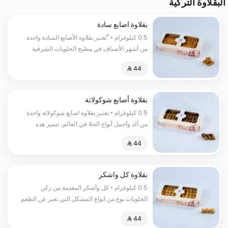
البقلاوة التركية
بقلاوة اصابع سادة
0.5 كيلوغرام • "تُعتبر بقلاوة الأصابع السادة واحدة
من أشھر الأصناف في مطبخ الحلویات الشرقیة.
تتألف بقلاوة الأصابع السادة من طبقات رقیقة من
عجینة البقلاوة الھشة، محشوة بأفضل أنواع الكاجو،
مغطسة بالقطر لتعطي طعم الحلاوة المثالي."
السعرات الحراریة: 150 سعرة حراریة
بقلاوة أصابع شوكولاتة
0.5 كيلوغرام • تعتبر بقلاوة اصابع شوكولاتة واحدة
من ألذ وأجمل أنواع الحلا في العالم، تتميز هذه
البقلاوة بالتوازن المثالي بين حلاوة الشوكولاتة وقوام
العجينة الهشة السعرات الحرارية:٢٦٠سعرة حرارية
بقلاوة كل واشكر
0.5 كيلوغرام • كل وأشكر المقدمة من ركن
الحلويات نوع من انواع المشكل التي تعبر عن الطعم
الأصيل والجودة العالية المحشوة بالفستق الحلبي
اللذيذ السعرات الحرارية:١٥٠سعرة حرارية