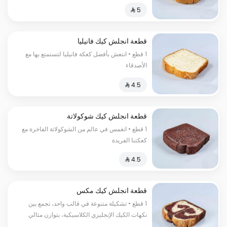
قطعة انجلش كيك فانيليا
1 قطع • انتعش بأفضل كعكة فانيليا لتستمتع بها مع
الأصدقاء
قطعة انجلش كيك شوكولاتة
1 قطع • انغمس في عالم من الشوكولاتة الفاخرة مع
كعكتنا الفريدة
قطعة انجلش كيك مكس
1 قطع • تشكيلة متنوعة في قالب واحد، تجمع بين
نكهات الكيك الإنجليزي الكلاسيكية، بتوازن مثالي
يرضي مختلف الأذواق في كل قطعة.