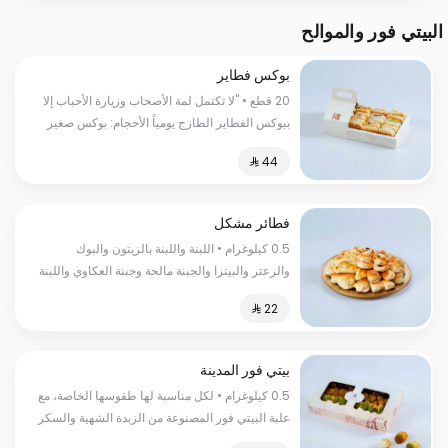
البيتي فور والموالح
بوكس فطاير
20 قطع • "لا تكتمل لمة الأصحاب وزيارة الأحباب إلا
ببوكس الفطاير الطازج يومياً الأحجام: بوكس صغير
20 قطعة | بوكس كبير 30 قطعة"
فطائر مشكل
0.5 كيلوغرام • اللبنة واللبنة بالزيتون والبوك
والزعتر والبيتزا والجبنة مالحة وجبنة العكاوي واللبنة
حارة والمكدوس والسبانخ السعرات
الحرارية:١٣٠سعرة حرارية
بيتي فور المدينة
0.5 كيلوغرام • لكل مناسبة لها طقوسها الخاصة، مع
علبة البيتي فور المصنوعة من الزبدة الشهية والسكر
الناعم، والبيض والطحين مع الحليب الطازج والكاكاو