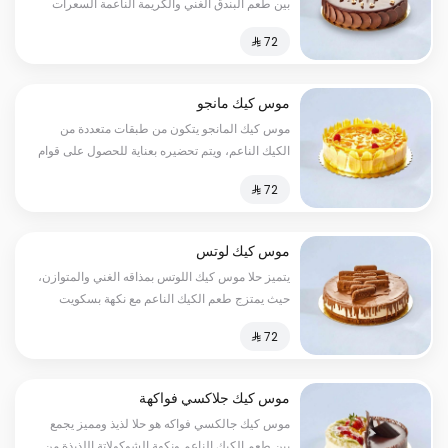
بين طعم البندق الغني والكريمة الناعمة السعرات
الحرارية:٢٥٠سعرة حرارية
موس كيك مانجو
موس كيك المانجو يتكون من طبقات متعددة من
الكيك الناعم، ويتم تحضيره بعناية للحصول على قوام
مثالي، ولكن السر الحقيقي لموس كيك المانجا
يكمن في طبقة الفاكهة الطازجة والعصيرية من
المانجا السعرات الحرارية:٢٥٠سعرة حرارية
موس كيك لوتس
يتميز حلا موس كيك اللوتس بمذاقه الغني والمتوازن،
حيث يمتزج طعم الكيك الناعم مع نكهة بسكويت
اللوتس اللذيذة لتخلق تجربة حسية لا تنسى السعرات
الحرارية:١٣٠سعرة حرارية
موس كيك جلاكسي فواكهة
موس كيك جالكسي فواكه هو حلا لذيذ ومميز يجمع
بين طعم الكيك الناعم ونكهة الشوكولاتة اللذيذة من