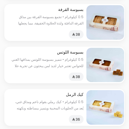
بسبوسة القرفة
0.5 كيلوغرام • تجمع بسبوسة القرفة بين مذاق
القرفة الدافئة ولذة الحلاوة الخفيفة، مما يجعلها
تختلف عن أي حلا أخر
بسبوسة اللوتس
0.5 كيلوغرام • تتميز بسبوسة اللوتس بمذاقها الغني
للحواس تعتبر خيار لذيذ لمن يبحثون عن تجربة حلا
استثنائي بنكهة اللوتس
كيك الرمل
0.5 كيلوغرام • كيك رملي بقوام ناعم ومذاق غني،
يُعد من الحلويات المحببة ويتميز ببساطته ونكهته
الفريدة.