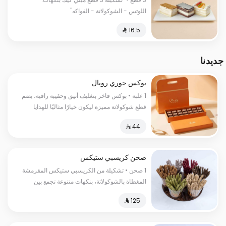
القرفة وبسبوسة الجوزاء"
اللوتس - الشوكولاتة - الفواكه"
جديدنا
بوكس جوري رويال
1 علبة • بوكس فاخر بتغليف أنيق وحقيبة راقية، يضم
قطع شوكولاتة مميزة ليكون خيارًا مثاليًا للهدايا
الفاخرة.
صحن كريسبي ستيكس
1 صحن • تشكيلة من الكريسبي ستيكس المقرمشة
المغطاة بالشوكولاتة، بنكهات متنوعة تجمع بين
الحلاوة والقرمشة في كل قطعة.