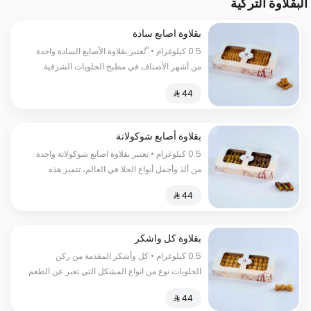
البقلاوة التركية
بقلاوة اصابع سادة
0.5 كيلوغرام • "تُعتبر بقلاوة الأصابع السادة واحدة
من أشھر الأصناف في مطبخ الحلویات الشرقیة.
تتألف بقلاوة الأصابع السادة من طبقات رقیقة من
عجینة البقلاوة الھشة، محشوة بأفضل أنواع الكاجو،
مغطسة بالقطر لتعطي طعم الحلاوة المثالي."
السعرات الحراریة: 150 سعرة حراریة
بقلاوة أصابع شوكولاتة
0.5 كيلوغرام • تعتبر بقلاوة اصابع شوكولاتة واحدة
من ألذ وأجمل أنواع الحلا في العالم، تتميز هذه
البقلاوة بالتوازن المثالي بين حلاوة الشوكولاتة وقوام
العجينة الهشة السعرات الحرارية:٢٦٠سعرة حرارية
بقلاوة كل واشكر
0.5 كيلوغرام • كل وأشكر المقدمة من ركن
الحلويات نوع من انواع المشكل التي تعبر عن الطعم
الأصيل والجودة العالية المحشوة بالفستق الحلبي
اللذيذ السعرات الحرارية:١٥٠سعرة حرارية