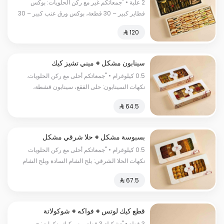
كبير
2 علبة • "جمعاتكم غير مع ركن الحلويات: بوكس
فطاير كبير – 30 قطعة، بوكس ورق عنب كبير – 30
حبة ورق عنب و10 حبات مسخن."
سينابون مشكل + ميني تشيز كيك
مشكل
0.5 كيلوغرام • "جمعاتكم أحلى مع ركن الحلويات.
نكهات السينابون: حلى الفقع، سينابون قشطة،
سينابون فستق، سينابون نوتيلا، سينابون لوتس
نكهات الميني تشيز كيك: تشيز كيك تراميسو، تشيز
كيك قرفة، تشيز كيك سنيكرز، تشيز كيك جالكسي،
بسكويت فستقية، جالكسي."
بسبوسة مشكل + حلا شرقي مشكل
0.5 كيلوغرام • "جمعاتكم أحلى مع ركن الحلويات
نكهات الحلا الشرقي: بلح الشام السادة وبلح الشام
بالقشطة وعيون المها سادة وعيون المها بالجبن
وسمبوسة حلوة بالجبن وأكواب كنافة ناعمة وأكواب
كنافة خشنة نكهات البسبوسة: البسبوسة السادة
والبسبوسة الفستق وبسبوسة القشطة وبسبوسة
قطع كيك لوتس + فواكه + شوكولاتة
الفستق بالقشطة وبسبوسة اللوتس وبسبوسة
3 قطع • "تشكيلة 3 قطع ميني كيك بنكهات: -