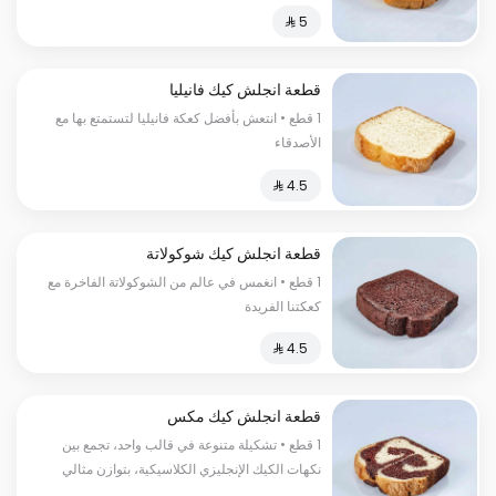
قطعة انجلش كيك فانيليا
1 قطع • انتعش بأفضل كعكة فانيليا لتستمتع بها مع
الأصدقاء
قطعة انجلش كيك شوكولاتة
1 قطع • انغمس في عالم من الشوكولاتة الفاخرة مع
كعكتنا الفريدة
قطعة انجلش كيك مكس
1 قطع • تشكيلة متنوعة في قالب واحد، تجمع بين
نكهات الكيك الإنجليزي الكلاسيكية، بتوازن مثالي
يرضي مختلف الأذواق في كل قطعة.