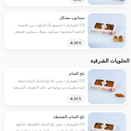
حرارية
سينابون مشكل
0.5 كيلوغرام • استمتع بألذ النكهات من العجينة
الناعمة المحشوة: سينابون نوتيلا، سينابون قشطة،
سينابون لوتس، سينابون فستق، وحلى الفقع
السعرات الحرارية:١٣٠سعرة حرارية
الحلويات الشرقية
بلح الشام
0.5 كيلوغرام • يعتبر حلا بلح الشام السادة تحفة
لذيذة وفريدة من نوعها في عالم الحلويات الشرقية
السعرات الحرارية:٢٥٠ سعرة حرارية
بلح الشام بالقشطة
0.5 كيلوغرام • يتميز بلح الشام بالقشطة بالنكهة
اللذيذة والقوام الهش من الخارج وحشوة القشطة