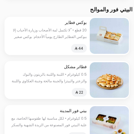
البيتي فور والموالح
بوكس فطاير
20 قطع • "لا تكتمل لمة الأصحاب وزيارة الأحباب إلا
ببوكس الفطاير الطازج يومياً الأحجام: بوكس صغير
20 قطعة | بوكس كبير 30 قطعة"
فطائر مشكل
0.5 كيلوغرام • اللبنة واللبنة بالزيتون والبوك
والزعتر والبيتزا والجبنة مالحة وجبنة العكاوي واللبنة
حارة والمكدوس والسبانخ السعرات
الحرارية:١٣٠سعرة حرارية
بيتي فور المدينة
0.5 كيلوغرام • لكل مناسبة لها طقوسها الخاصة، مع
علبة البيتي فور المصنوعة من الزبدة الشهية والسكر
الناعم، والبيض والطحين مع الحليب الطازج والكاكاو