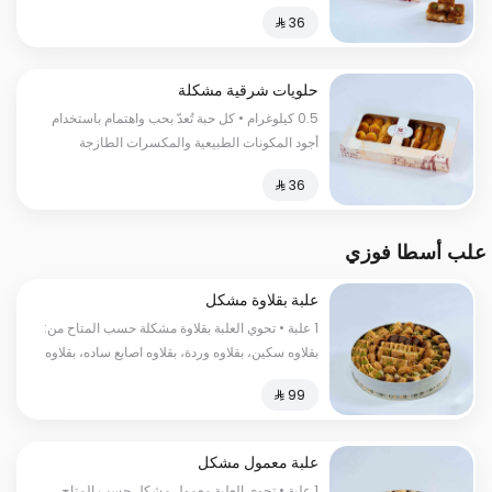
لتقدم لك طعما مميزا لا ينسى السعرات
الحراریة:300 سعرة حراریة
حلويات شرقية مشكلة
0.5 كيلوغرام • كل حبة تُعدّ بحب واهتمام باستخدام
أجود المكونات الطبيعية والمكسرات الطازجة
لتضمن لك تجربة مُبهرة تنشد كل حواسك
علب أسطا فوزي
علبة بقلاوة مشكل
1 علبة • تحوي العلبة بقلاوة مشكلة حسب المتاح من:
بقلاوه سكين، بقلاوه وردة، بقلاوه اصابع ساده، بقلاوه
اصابع فستق، بقلاوه عش البلبل، بقلاوه كل واشكر،
بقلاوه أصابع شوكولاتة، بقلاوه عين الجمل
علبة معمول مشكل
1 علبة • تحوي العلبة معمول مشكل حسب المتاح