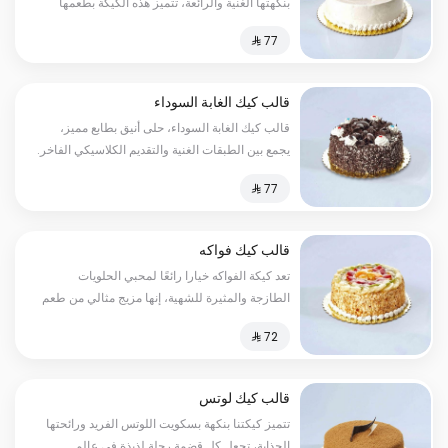
بنكهتها الغنية والرائعة، تتميز هذه الكيكة بطعمها
اللذيذ والمثير للشهية، حيث تحتوي على قوام هش
قالب كيك الغابة السوداء
قالب كيك الغابة السوداء، حلى أنيق بطابع مميز،
يجمع بين الطبقات الغنية والتقديم الكلاسيكي الفاخر.
قالب كيك فواكه
تعد كيكة الفواكه خيارا رائعًا لمحبي الحلويات
الطازجة والمثيرة للشهية، إنها مزيج مثالي من طعم
الكيك اللطيف والناعم والفواكه اللذيذة والمنعشة.
قالب كيك لوتس
تتميز كيكتنا بنكهة بسكويت اللوتس الفريد ورائحتها
الجذابة، تجعل كل قضمة رحلة لذيذة في عالم