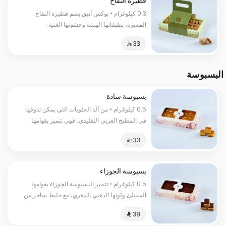
فطيرة التفاح
0.3 كيلوغرام • بوكس أنيق يضم فطيرة التفاح
المميزة، بطبقاتها الهشة وحشوتها الغنية.
البسبوسة
بسبوسة سادة
0.5 كيلوغرام • من ألذ الحلويات التي يمكن تذوقها
في المطبخ العربي التقليدي، فهي تتميز بقوامها
الناعم واللذيذ، وطعمها الحلو والمميز
بسبوسة الجوزاء
0.5 كيلوغرام • تتميز البسبوسة الجوزاء بقوامها
الممتلئ ولونها الذهبي المغري، مع خليط ساحر من
السكر الناعم والقطر الحلو الذي يمتزج برائحته
الزكية