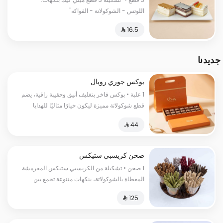
القرفة وبسبوسة الجوزاء"
اللوتس - الشوكولاتة - الفواكه"
جديدنا
بوكس جوري رويال
1 علبة • بوكس فاخر بتغليف أنيق وحقيبة راقية، يضم
قطع شوكولاتة مميزة ليكون خيارًا مثاليًا للهدايا
الفاخرة.
صحن كريسبي ستيكس
1 صحن • تشكيلة من الكريسبي ستيكس المقرمشة
المغطاة بالشوكولاتة، بنكهات متنوعة تجمع بين
الحلاوة والقرمشة في كل قطعة.