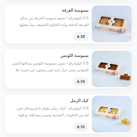
بسبوسة القرفة
0.5 كيلوغرام • تجمع بسبوسة القرفة بين مذاق
القرفة الدافئة ولذة الحلاوة الخفيفة، مما يجعلها
تختلف عن أي حلا أخر
بسبوسة اللوتس
0.5 كيلوغرام • تتميز بسبوسة اللوتس بمذاقها الغني
للحواس تعتبر خيار لذيذ لمن يبحثون عن تجربة حلا
استثنائي بنكهة اللوتس
كيك الرمل
0.5 كيلوغرام • كيك رملي بقوام ناعم ومذاق غني،
يُعد من الحلويات المحببة ويتميز ببساطته ونكهته
الفريدة.