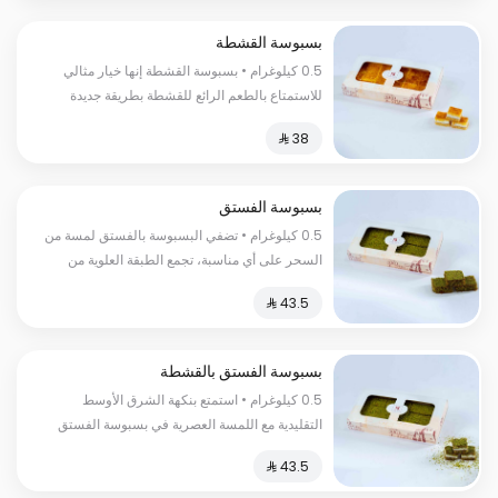
بسبوسة القشطة
0.5 كيلوغرام • بسبوسة القشطة إنها خيار مثالي
للاستمتاع بالطعم الرائع للقشطة بطريقة جديدة
ومبتكرة، فهي تمزج بين نعومة القشطة والطعم
الحلو المنعش
بسبوسة الفستق
0.5 كيلوغرام • تضفي البسبوسة بالفستق لمسة من
السحر على أي مناسبة، تجمع الطبقة العلوية من
البسبوسة المحمصة والمقرمشة بين قشرة الغنية
ولونها الذهبي الجميل.
بسبوسة الفستق بالقشطة
0.5 كيلوغرام • استمتع بنكهة الشرق الأوسط
التقليدية مع اللمسة العصرية في بسبوسة الفستق
بالقشطة، إنه الحلا المثالي لتلبية رغبتك في المذاق
الحلو والمقرمش في آن واحد