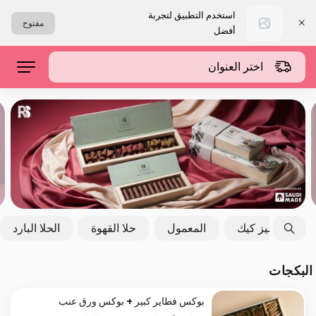
استخدم التطبيق لتجربة
مفتوح
أفضل
اختر العنوان
التشيز كيك
المعمول
حلا القهوة
الحلا البارد
البكجات
بوكس فطاير كبير + بوكس ورق عنب