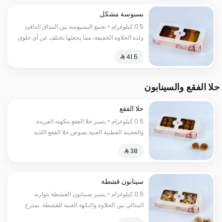
بسبوسة مشكل
0.5 كيلوغرام • تجمع البسبوسة بين المذاق الدافئ
ولذة الحلاوة الخفيفة، مما يجعلها تختلف عن أي حلوى
أخرى وتجعل جمعة العيلة أحلى
حلا الفقع والسينابون
حلا الفقع
0.5 كيلوغرام • يتميز حلا الفقع بنكهته الفريدة
والعجينة القطنية الغنية بصوص حلا الفقع اللذيذ
السعرات الحرارية:١٥٠ سعرة حرارية
سينابون قشطة
0.5 كيلوغرام • يتميز سينابون القشطة بتوازنه
المثالي بين الحلاوة والنكهة الغنية للقشطة. يمتزج
طعم العجينة الطرية مع نكهة القشطة الكريمية