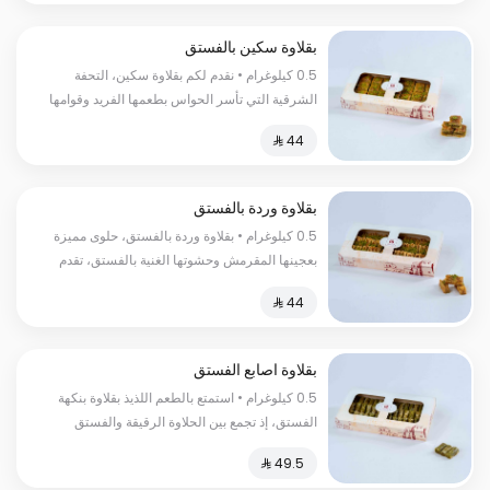
بقلاوة سكين بالفستق
0.5 كيلوغرام • نقدم لكم بقلاوة سكين، التحفة
الشرقية التي تأسر الحواس بطعمها الفريد وقوامها
المقرمش، يعد هذا الحلا التقليدي من أفضل الحلويات
السعرات الحرارية:١٣٠سعرة حرارية
بقلاوة وردة بالفستق
0.5 كيلوغرام • بقلاوة وردة بالفستق، حلوى مميزة
بعجينها المقرمش وحشوتها الغنية بالفستق، تقدم
بطابع فاخر ومذاق لا يُنسى. السعرات
الحرارية:١٣٠سعرة حرارية
بقلاوة اصابع الفستق
0.5 كيلوغرام • استمتع بالطعم اللذيذ بقلاوة بنكهة
الفستق، إذ تجمع بين الحلاوة الرقيقة والفستق
الطازج والمحمص السعرات الحراریة:200 سعرة
حراریة