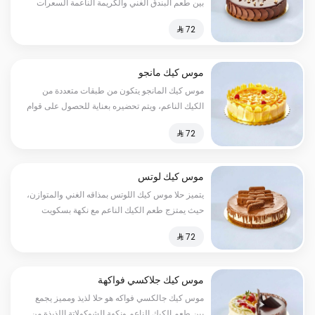
بين طعم البندق الغني والكريمة الناعمة السعرات
الحرارية:٢٥٠سعرة حرارية
موس كيك مانجو
موس كيك المانجو يتكون من طبقات متعددة من
الكيك الناعم، ويتم تحضيره بعناية للحصول على قوام
مثالي، ولكن السر الحقيقي لموس كيك المانجا
يكمن في طبقة الفاكهة الطازجة والعصيرية من
المانجا السعرات الحرارية:٢٥٠سعرة حرارية
موس كيك لوتس
يتميز حلا موس كيك اللوتس بمذاقه الغني والمتوازن،
حيث يمتزج طعم الكيك الناعم مع نكهة بسكويت
اللوتس اللذيذة لتخلق تجربة حسية لا تنسى السعرات
الحرارية:١٣٠سعرة حرارية
موس كيك جلاكسي فواكهة
موس كيك جالكسي فواكه هو حلا لذيذ ومميز يجمع
بين طعم الكيك الناعم ونكهة الشوكولاتة اللذيذة من