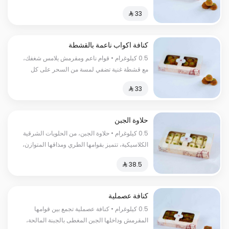
لقمة السعرات الحرارية :٢٦٠سعرة حرارية
كنافة اكواب ناعمة بالقشطة
0.5 كيلوغرام • قوام ناعم ومقرمش يلامس شغفك،
مع قشطة غنية تضفي لمسة من السحر على كل
لقمة السعرات الحرارية:٢٦٠سعرة حرارية
حلاوة الجبن
0.5 كيلوغرام • حلاوة الجبن، من الحلويات الشرقية
الكلاسيكية، تتميز بقوامها الطري ومذاقها المتوازن،
وتُقدّم بأسلوب يعبّر عن الأصالة. السعرات
الحرارية:١٥٠سعرة حرارية
كنافة عصملية
0.5 كيلوغرام • كنافة عصملية تجمع بين قوامها
المقرمش وداخلها الجبن المغطى بالجبنة المالحة،