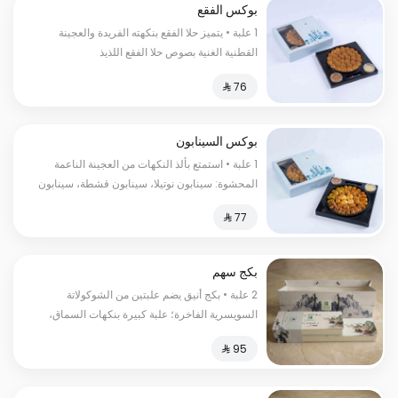
بوكس الفقع
1 علبة • يتميز حلا الفقع بنكهته الفريدة والعجينة
القطنية الغنية بصوص حلا الفقع اللذيذ
بوكس السينابون
1 علبة • استمتع بألذ النكهات من العجينة الناعمة
المحشوة: سينابون نوتيلا، سينابون قشطة، سينابون
لوتس، سينابون فستق، وحلى الفقع
بكج سهم
2 علبة • بكج أنيق يضم علبتين من الشوكولاتة
السويسرية الفاخرة؛ علبة كبيرة بنكهات السماق،
الزعتر، والباربيكيو، وعلبة صغيرة بأصابع الويفر
المقرمشة.