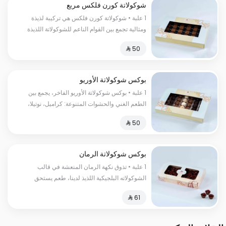
شوكولاتة كورن فلكس مربع
1 علبة • شوكولاتة كورن فلكس هي تركيبة لذيذة
ومثالية تجمع بين القوام الناعم للشوكولاتة اللذيذة
وقوة ونكهة الحبوب المحمصة.
بوكس شوكولاتة الأوريو
1 علبة • بوكس شوكولاتة الأوريو الفاخر، يجمع بين
الطعم الغني والحشوات المتنوعة: كراميل، نوتيلا،
بندق، وجوز الهند. مثالي للإهداء أو الاستمتاع به في
المناسبات المميزة.
بوكس شوكولاتة الرمان
1 علبة • تذوق نكهة الرمان المنعشة في قالب
الشوكولاته البلجيكية اللذيذ لدينا، طعم يستحق
التجربة السعرات الحرارية:١٥٠سعرة حرارية