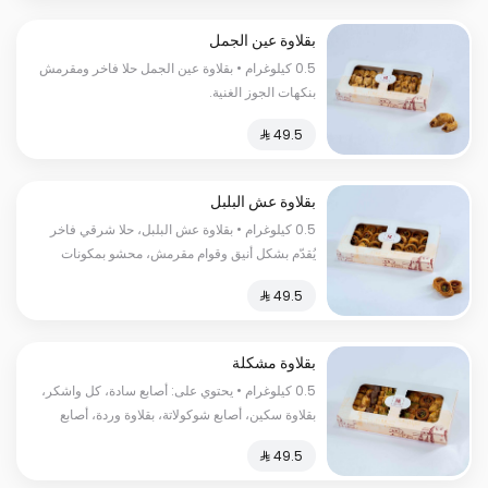
بقلاوة عين الجمل
0.5 كيلوغرام • بقلاوة عين الجمل حلا فاخر ومقرمش
بنكهات الجوز الغنية.
بقلاوة عش البلبل
0.5 كيلوغرام • بقلاوة عش البلبل، حلا شرقي فاخر
يُقدّم بشكل أنيق وقوام مقرمش، محشو بمكونات
غنية بطابع تقليدي. السعرات الحرارية:١٥٠ سعرة
حرارية
بقلاوة مشكلة
0.5 كيلوغرام • يحتوي على: أصابع سادة، كل واشكر،
بقلاوة سكين، أصابع شوكولاتة، بقلاوة وردة، أصابع
فستق، عش البلبل. السعرات الحرارية:١٨٠ سعرة
حرارية