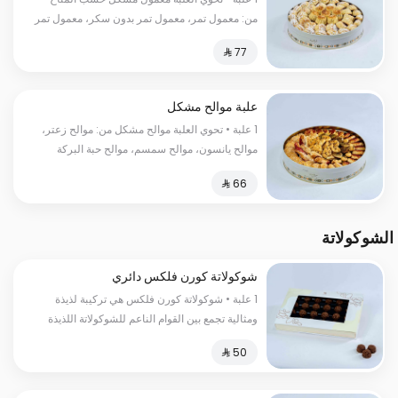
من: معمول تمر، معمول تمر بدون سكر، معمول تمر
ميني، معمول جوز
علبة موالح مشكل
1 علبة • تحوي العلبة موالح مشكل من: موالح زعتر،
موالح يانسون، موالح سمسم، موالح حبة البركة
الشوكولاتة
شوكولاتة كورن فلكس دائري
1 علبة • شوكولاتة كورن فلكس هي تركيبة لذيذة
ومثالية تجمع بين القوام الناعم للشوكولاتة اللذيذة
وقوة ونكهة الحبوب المحمصة.