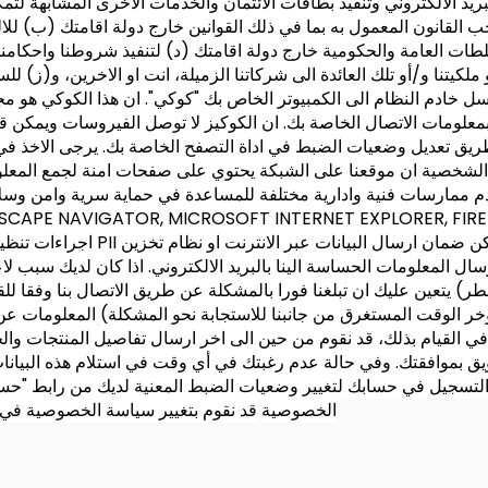
يد الالكتروني وتنفيذ بطاقات الائتمان والخدمات الاخرى المشابهة لتم
موجب القانون المعمول به بما في ذلك القوانين خارج دولة اقامتك (ب) للا
ت العامة والحكومية خارج دولة اقامتك (د) لتنفيذ شروطنا واحكامنا (ه
كيتنا و/أو تلك العائدة الى شركاتنا الزميلة، انت او الاخرين، و(ز) للسماح
يرسل خادم النظام الى الكمبيوتر الخاص بك "كوكي". ان هذا الكوكي ه
معلومات الاتصال الخاصة بك. ان الكوكيز لا توصل الفيروسات ويمكن قر
يق تعديل وضعيات الضبط في اداة التصفح الخاصة بك. يرجى الاخذ في 
 الشخصية
ان موقعنا على الشبكة يحتوي على صفحات امنة لجمع المعلوم
ممارسات فنية وادارية مختلفة للمساعدة في حماية سرية وامن وسلامة البيانات الم
عمل مع نظام PE NAVIGATOR, MICROSOFT INTERNET EXPLORER, FIREFOX, SAFARI , CHROME
اجراءات تنظيمية وفنية وادارية على
من بنسبة 100%. يرجى عدم ارسال المعلومات الحساسة الينا بالبريد الالكتروني. اذا كان
يتعين عليك ان تبلغنا فورا بالمشكلة عن طريق الاتصال بنا وفقا للقسم
يؤخر الوقت المستغرق من جانبنا للاستجابة نحو المشكلة)
المعلومات عن 
في القيام بذلك، قد نقوم من حين الى اخر ارسال تفاصيل المنتجات و
ويق بموافقتك. وفي حالة عدم رغبتك في أي وقت في استلام هذه البيان
او التسجيل في حسابك لتغيير وضعيات الضبط المعنية لديك من رابط "ح
الخصوصية
قد نقوم بتغيير سياسة الخصوصية في 