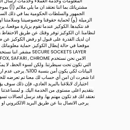
المعلومات وخدمة العملاء وخدمات ارسال البر
مشترياتك
بما اننا نعتقد ان ما يلي ملائم (أ) ب
الجمهور والسلطات الحكومية بما في ذلك السلطا
الزميلة (و) لحماية حقوقنا وخصوصيتنا وسلامتنا او مل
قد نتكبدها.
الكوكيز
عندما تقوم بزيارة موقعنا، 
لنظامنا. ان الكوكيز توفر وقتك عن طريق الاحتفاظ ب
ان لديك القدرة على قبول او رفض الكوكيز عن طر
موقعنا في حالة إبطال الكوكيز.
حماية معلوماتك
مشفر. اننا نستخدم 
الامن
نحن نستخدم
(SSL) وتكنولوجية التشفير التي ت
البيانات لكي يكون أ
اذا شعرت ان امن أي حساب لك معنا تم تعرضه للخطر) 
اختيارك لابلاغنا بالبريد العادي، فإن ذلك سوف 
بتقديم اعلى مستوى من الخدمة اليك. و لمساعدتنا 
نعتقد انك قد تكون مهتم بها. وقد نرسل اتصالات تس
يرجى الاتصال بنا عن طريق البريد الالكتروني 