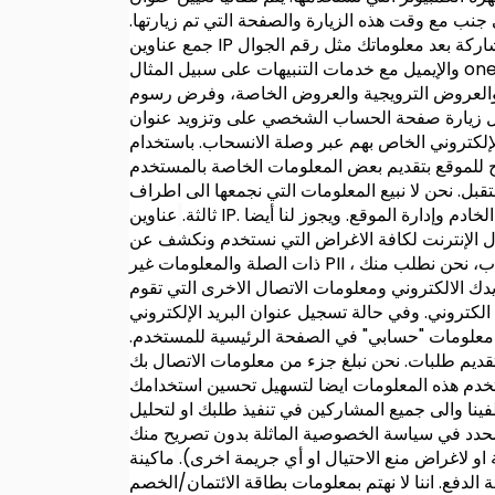
 جنب مع وقت هذه الزيارة والصفحة التي تم زيارتها.
شاركة بعد معلوماتك مثل رقم الجوال
والعروض الترويجية والعروض الخاصة، وفرض رسوم
لال زيارة صفحة الحساب الشخصي على وتزويد عنوان
اح للموقع بتقديم بعض المعلومات الخاصة بالمستخدم
قبل. نحن لا نبيع المعلومات التي نجمعها الى اطراف
ثالثة.
عناوين IP. نحن نستخدم عناوين بروتوكول الإنترنت لأغراض مثل حساب مستويات استخدام الموقع مما يساعد في تشخيص مشاكل الخادم وإدارة الموقع. ويجوز لنا أيضا
دم ونكشف عن PII فيها. يرجى ملاحظة أننا نتعامل مع عناوين IP، وملفات سجل الخادم والمعلومات
، نحن نطلب منك
يدك الالكتروني ومعلومات الاتصال الاخرى التي تقوم
لكتروني. وفي حالة تسجيل عنوان البريد الإلكتروني
ط معلومات "حسابي" في الصفحة الرئيسية للمستخدم.
تقديم طلبات. نحن نبلغ جزء من معلومات الاتصال بك
ستخدم هذه المعلومات ايضا لتسهيل تحسين استخدامك
ينا والى جميع المشاركين في تنفيذ طلبك او لتحليل
 محدد في سياسة الخصوصية الماثلة بدون تصريح منك
او لاغراض منع الاحتيال او أي جريمة اخرى).
ماكينة
لدفع. اننا لا نهتم بمعلومات بطاقة الائتمان/الخصم