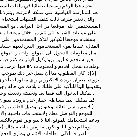
تحديد هذا الرقم وتسجيله تلقائيا في ملفات السج
جمع عناوين IP هو الممارسة القياسية على شبكة الانترنت و
والإيميل مع خدمات التنبيهات على سبيل المثال onesignal.com والتي تعتبر طرف ثالث لتنفيذ التنبيهات
استخدام ا
المستخدمين على موقعنا من اجل التواصل مع المس
على عمليات الشراء التي تتم من خلال موقعنا. و
يستخدم موقعنا الكوكيز لتذكر المستخدمين على ا
المثال، عندما يقوم المستخدمون الذين لديهم حسابا
مثل معلومات الدخول الى الموقع، واختيار الموقع و
ذات الصلة والمعلومات غير PII ، إلا إذا كان المطلوب منا أن نفعل غير ذلك
تزويدنا بعنوان بريدك الالكتروني واي معلومات أخر
بتقديمها الينا للتأكيد على طلبك وابلاغك في حالة 
، يمكنك الدخول اليه فيما بعد وتحديثه وتعديله
كما يمكنك ايضا ببساطة اختيار عدم تزويدنا بعنو
(الاسم واسم العائلة وعنوان توصيل الطلب ورقم 
للموقع والتواصل معك ولإستخدامات داخلية والال
ودعم استخدامك للموقع. اننا لا نبيع ولن نقوم با
وما لم يحق لنا او نكون ملزمين بالقيام بذلك 
الصراف الآلي، بطاقات الائتمان وطرق الدفع