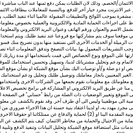
لائتمان/الخصم، وذلك لان الطلبات يمكن دفع ثمنها عند الباب مباشرة 
 عبر الانترنت مجرد خيار آخر للدفع. وبالنسبة للمعاملات ببطاقات الا
مشفرة بموجب اللوائح والتطبيقات المقبولة عالميا اثناء تنفيذ الطلب
 على اجراءات الحماية المادية والالكترونية والعملية بخصوص معلومات
تشمل الاسم والعنوان ورقم الهاتف وعنوان البريد الالكتروني والمعلوم
 موقعنا سوف يتم مشاركتها مع فروعنا عند تنفيذ طلبك. ويتم استخدام
 الزميلة أو الخدمات الأخرى التي نستفيد منها بدون تصريح منك فسوف
جب التشريعات المعمول بها.
بيانات التصفح وتدفق المعلومات
اثناء تص
رتها على الموقع ونوع الخصائص التي قمت باستخدامها او مدة زيارتك ل
لاتمام ودعم وتحليل مشترياتك لدينا، وتسهيل وتحسين استخدامك للموقع 
خصص او ذو صلة و/أو توصيات اليك بشأن موقع الشبكة او بشأن موقع ال
لغير المعنيين بانجاز معاملتك وتوصيل طلبك وتحليل ودعم استخدامك ل
ع معلوماتك مع معلومات نقوم بجمعها من الشركات الاخرى واستخدامها ل
ا عن طريق البريد الالكتروني او المشاركة في برامج تخصيص الاعلانات لد
على الموقع وتغيير الوضعيات ذات الصلة من رابط "حسابي" في الصفحة ا
 الى موظفينا وليس الى أي طرف آخر. وقد نقوم بالكشف عن معلوماتك
الحكومية وقرارات المحكمة او الاجراءات القانونية المقدمة الينا او (2) لحماية 
ة من الاحتيال والحماية من مخاطر الائتمان.
كيف يتم الكشف عن ال
مات مثل استضافة موقع الشبكة وتحليل البيانات وتنفيذ الدفع وتلبية ال