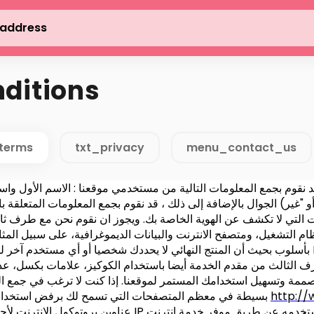
 address
ditions
terms
txt_privacy
menu_contact_us
 نقوم بجمع المعلومات التالية من مستخدمي موقعنا : الاسم الأول واسم
الجوال بالإضافة إلى ذلك ، قد نقوم بجمع المعلومات المتعلقة ب
لتي لا تكشف عن الهوية الخاصة بك. ويجوز ان نقوم نحن مع طرف ثالث من مقدمي الخدمة من 
م التشغيل، ومتصفح الانترنت والبيانات الديموغرافية، على سبيل المثا
 الثالث من مقدم الخدمة أيضا باستخدام الكوكيز، علامات بكسل، عداد
مة وتسهيل استخدامك المستمر لموقعنا. إذا كنت لا ترغب في جمع ال
http://
بسيطة في معظم المتصفحات التي تسمح لك برفض استخدام الكوكيز. لمعرفة المزيد حول الكوكيز ، يرجى زيارة
عناوين بروتوكول الإنترنت لأجهزة الكمبيوتر التي تستخدمها. ي