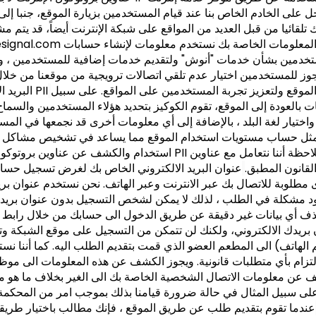
ل على الخادم الخاص بنا عند قيام المستخدمين بزيارة الموقع، جنبا إلى
يتم ذلك تلقائيا من قبل العديد من المواقع على شبكة الإنترنت
أيضاً، قد يتم م
لمعلومات الخاصة بك
نستخدم معلومات لإنشاء حسابات
تخدمين بشأن خدمات "أنوش" ولتقديم خدمات إضافية للمستخدمين ، 
يجوز للمستخدمين اختيار عدم تلقي اتصالات ترويجية من موقعنا من خ
لموقع ولتعزيز تجربة المستخدمين على المواقع. على سبيل
البريد الإلكتروني الخاص بهم عبر وصلة الانسحاب. باستخدام PII
ت بالعودة إلى الموقع، تقوم الكوكيز بتحديد هؤلاء المستخدمين والسم
اختيار لغة البلد ، بالإضافة إلى أي معلومات أخرى قد نجمعها في المست
استخدام والكشف عن عناوين بروتوكول الإنترنت لكافة الاغراض التي نستخ
 بموجب القانون المطبق.
عنوان البريد الالكتروني الخاص بك
لغرض تسجيل حساب
ى مطلوبة للاتصال بك عبر الانترنت وعبر الهاتف. نحن نستخدم عنوان بر
وجود مشكلة في الطلب ، لذلك لا يمكن لشخص التسجيل بدون عنوان بريد ا
 وحذف أي بيانات غير دقيقة عن طريق الدخول الى حسابك من خلال راب
ان بريدك الالكتروني، ولكنك لن تتمكن من التسجيل على موقع الشبكة و
الهاتف) الى المطعم العضو الذي قمت بتقديم الطلب اليه. كما أننا ن
تزام بأي متطلبات قانونية. ويجوز الكشف عن هذه المعلومات الى موظف
لكشف عن معلومات الاتصال الشخصية الخاصة بك الى الغير بخلاف ما هو
(على سبيل المثال في حالة ضرورة قيامنا بذلك بموجب امر من المحكمة 
عندما تقوم بتقديم طلب عن طريق الموقع ، فإنك مطالب باختيار طريقة ا