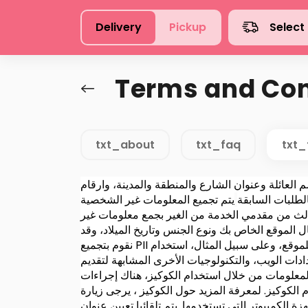
Delivery
Pickup
Select
Terms and Con
txt_about
txt_faq
txt_
 العائلة وعنوان الشارع والمنطقة والمدينة، وارقام
الطلبات السابقة
يتم تجميع المعلومات غير الشخصية (أو "غير PII") والمعلومات الديموغرافية وغيرها من
الغير بجمع معلومات غير PII ، بما في ذلك عنوان MAC الخاص بك ،
ل الموقع الخاص بك ونوع الجنس وتاريخ الميلاد، وقد
نقوم بتجميع PII بأسلوب بحيث أن المنتج النهائي لا يحددك شخصيا أو أي مستخدم آخر للموقع، وعلى سبيل المثال، استخدام PII لحساب النسبة المئوية لمستخدمينا الذين لديهم
ات الويب، والتكنولوجيات الأخرى المشابهة لتقديم
معلومات من خلال استخدام الكوكيز، هناك إجراءات
تم تلقائيا تعيين عنوان IP الخاص بك إلى جهاز الكمبيوتر الذي تستخدمه عن طريق موفر خدمة إنترنت (ISP). يتم