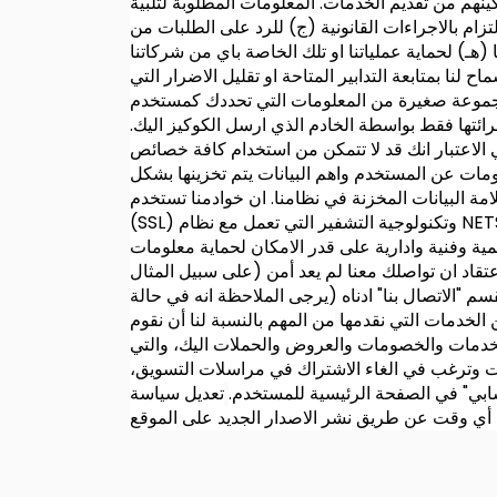
كينهم من تقديم الخدمات.
المعلومات المطلوبة لتلبية
لتزام بالاجراءات القانونية (ج) للرد على الطلبات من
ـ) لحماية عملياتنا او تلك الخاصة باي من شركاتنا
 لنا بمتابعة التدابير المتاحة او تقليل الاضرار التي
و مجموعة صغيرة من المعلومات التي تحددك كمستخدم
ائتها فقط بواسطة الخادم الذي ارسل الكوكيز اليك.
الاعتبار انك قد لا تتمكن من استخدام كافة خصائص
ات عن المستخدم واهم البيانات يتم تخزينها بشكل
خزنة في نظامنا. ان خوادمنا تستخدم SECURE SOCKETS LAYER
NETSCA
 قدر الامكان لحماية معلومات PII التي تكون تحت سيطرتنا. ولكن لسوء الحظ، لا يمكن ضمان ارسال البيانات عبر الانترنت او نظام تخزين
 لديك سبب لاعتقاد ان تواصلك معنا لم يعد أمن (على سبيل المثال
 "الاتصال بنا" ادناه (يرجى الملاحظة انه في حالة
الخدمات التي نقدمها
من المهم بالنسبة لنا أن نقوم
الخدمات والخصومات والعروض والحملات اليك، والتي
ات وترغب في الغاء الاشتراك في مراسلات التسويق،
سابي" في الصفحة الرئيسية للمستخدم.
تعديل سياسة
أي وقت عن طريق نشر الاصدار الجديد على الموقع