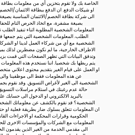
الخاصة بك ولا تقوم بتخزين أي من معلومات بطاقة ا
او شيكات الدفع. ان الدفع ببطاقة الائتمان/الخصم
الى شركة بطاقة الخصم/الائتمان المناسبة بصيغة 
بصيغة مشفرة، مع اتخاذ الحرص التام للحفاظ
المعلومات الشخصية المطلوبة اثناء تنفيذ الطلب 
الطلب.
المعلومات الشخصية التي يتم جمعها في
الشخصية مع أي من شركاء العمل لدينا او الشركات
الاطراف الخارجية، ما لم نكون مضطرين لذلك بمو
وتدفق البيانات التي تظهر الصفحات التي قمت بزيا
يتم ربطها بك شخصيا. اننا نستخدم هذه المعلومات 
او العمل على قيام الغير بتقديم محتوى اعلاني مت
عن هذه المعلومات فقط الى موظفينا والى ا
الشخصية الى الغير لأغراض التسويق. وقد نقوم بجم
حالة عدم رغبتك في استلام مراسلات التسويق من
بالبريد الالكتروني او الدخول الى حسابك 
الشخصية؟
قد نقوم بالكشف عن معلوماتك الشخصية
المعلومات مع الشركات والمؤسسات الاخرى للحماي
الى مقدمي الخدمة من الغير الذين يقدمون الخد