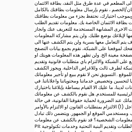
الى المطعم في عدة طرق مثل النقد، بطاقة الائتمان
ئتمان/الخصم ، نقوم بإرسال معلومات بطاقتك بالكامل
. وبموجب اختيارك، نحتفظ بجزء من معلومات بطاقتك
 بطاقة الائتمان الخاصة بك.
معلومات تقديم الطلب
ات الاخرى المشابهة المستخدمة للتعريف عنك وانجاز
ها لإبلاغك بوضع طلبك. ولن يتم مشاركة المعلومات
 يتم التعامل معها بسرية ولن يتم الكشف عنها الى
فحك لموقعنا على الشبكة، نقوم بجمع بيانات التصفح
صفحة معينة الخ. ولن تظهر هذه المعلومات هويتك او
على الشبكة والالتزام باي متطلبات قانونية وتقديم
شبكة لطرف ثالث وللاغراض الداخلية. ويجوز الكشف
لموقع .
التسويق
نحن لا نقوم ببيع او تأجير معلوماتك
تحسين وتخصيص خدماتنا ومحتوياتنا واعلاناتنا. في
ينا، ما عليك الا القيام ببساطة بإبلاغنا باختيارك
لرئيسية للمستخدم.
هل نقوم بالكشف عن معلوماتك
 عند الضرورة لحماية حقوقنا القانونية، في حالة
ان المعلومات تتعلق بسلوك ضار بطريقة فعلية او حتى مجرد مهدد به، او لدينا اعتقاد بنية حسنة ان هذا الاجراء ضروري من اجل (1) الالتزام بمتطلبات القانون او الالتزام بالأوامر
والدفاع عن ممتلكاتنا او حقوقنا الاخرى، ومستخدمي الموقع او الجمهور. ويتضمن ذلك تبادل
معلومات الشخصية؟
قد نقوم بالكشف عن معلومات
طلبات وتقديم البنية التحتية وخدمات تكنولوجية
PII: